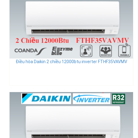
Điều hòa Daikin 2 chiều 12000btu inverter FTHF35VAVMV