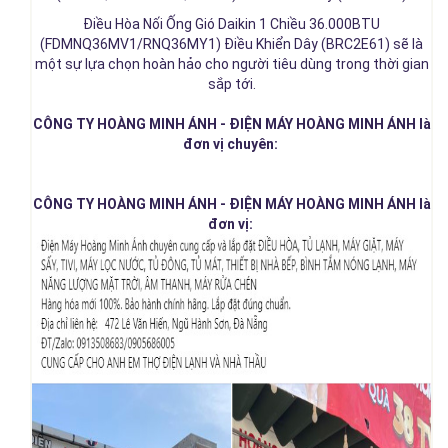
Điều Hòa Nối Ống Gió Daikin 1 Chiều 36.000BTU
(FDMNQ36MV1/RNQ36MY1) Điều Khiển Dây (BRC2E61) sẽ là
một sự lựa chọn hoàn hảo cho người tiêu dùng trong thời gian
sắp tới.
CÔNG TY HOÀNG MINH ÁNH - ĐIỆN MÁY HOÀNG MINH ÁNH là
đơn vị chuyên:
CÔNG TY HOÀNG MINH ÁNH - ĐIỆN MÁY HOÀNG MINH ÁNH là
đơn vị: