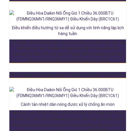
Điều khiển điều hướng từ xa dễ sử dụng với tính năng lập lịch
hàng tuần
Đơn giản, thiết kế hiện đại với màu trắng tươi phù hợp với mọi
thiết kế nội thất ,Daikin sẽ đáp ứng đầy đủ mọi nhu cầu
của bạn về hầu hết nhu cầu sử dụng điều hòa không khí nói
chung và dòng điều hòa nối ống gió nói riêng.
Dễ sử dụng và vận hành mượt mà bằng cách làm theo chỉ dẫn
Cánh tản nhiệt dàn nóng được xử lý chống ăn mòn
Để nâng cao độ bền bằng cách cải thiện khả năng chịu đựng
ăn mòn do muối và ô nhiễm không khí, dàn trao đổi nhiệt được
xử lý chống ăn mòn (đã được xử lý sơ bộ bằng acryl) được sử
dụng cho dàn trao đổi nhiệt tại dàn nóng
RNQ36MY1
của điều