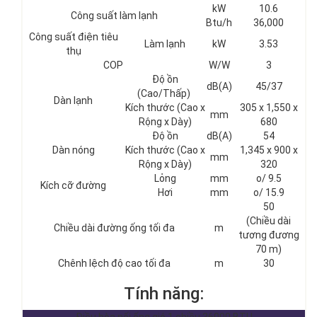
kW
10.6
Công suất làm lạnh
Btu/h
36,000
Công suất điện tiêu
Làm lạnh
kW
3.53
thụ
COP
W/W
3
Độ ồn
dB(A)
45/37
(Cao/Thấp)
Dàn lạnh
Kích thước (Cao x
305 x 1,550 x
mm
Rộng x Dày)
680
Độ ồn
dB(A)
54
Dàn nóng
Kích thước (Cao x
1,345 x 900 x
mm
Rộng x Dày)
320
Lỏng
mm
o/ 9.5
Kích cỡ đường
Hơi
mm
o/ 15.9
50
(Chiều dài
Chiều dài đường ống tối đa
m
tương đương
70 m)
Chênh lệch độ cao tối đa
m
30
Tính năng: