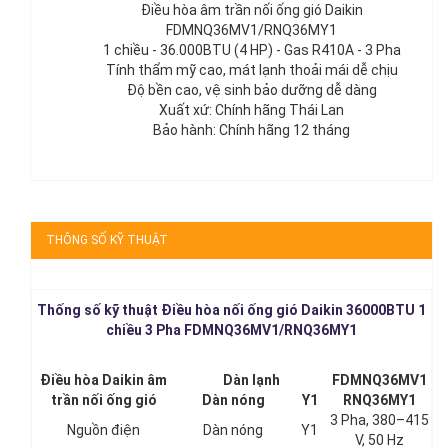
Điều hòa âm trần nối ống gió Daikin
FDMNQ36MV1/RNQ36MY1
1 chiều - 36.000BTU (4 HP) - Gas R410A - 3 Pha
Tính thẩm mỹ cao, mát lạnh thoải mái dễ chịu
Độ bền cao, vệ sinh bảo dưỡng dễ dàng
Xuất xứ: Chính hãng Thái Lan
Bảo hành: Chính hãng 12 tháng
THÔNG SỐ KỸ THUẬT
Thống số kỹ thuật Điều hòa nối ống gió Daikin 36000BTU 1
chiều 3 Pha FDMNQ36MV1/RNQ36MY1
Điều hòa Daikin âm
Dàn lạnh
FDMNQ36MV1
trần nối ống gió
Dàn nóng
Y1
RNQ36MY1
3 Pha, 380–415
Nguồn điện
Dàn nóng
Y1
V, 50 Hz