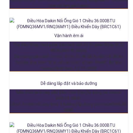
hòa nối ống gió Daikin
Vận hành êm ái
Tùy vào từng chủng loại dàn lạnh mà độ ồn giao động từ 32
dB(A) đến 45 dB(A).
Dàn nóng vận hành ở mức độ ồn từ 48 dB(A) đến 58 dB(A).
Dữ liệu dựa trên “Ví dụ về các mức độ âm thanh”, Bộ Môi
Trường Nhật Bản, 12/11/2002.
Dễ dàng lắp đặt và bảo dưỡng
Môi chất lạnh nạp sẵn đến 15m ống (Áp dụng với model
RNQ30-48M).
Dễ bố trí nhờ nối ống theo 4 hướng (Áp dụng với model RNQ30-
48M).