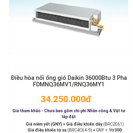
Điều hòa nối ống gió Daikin 36000Btu 3 Pha
FDMNQ36MV1/RNQ36MY1
34.250.000đ
Giá tham khảo - Chưa bao gồm chi phí Nhân công & Vật tư
lắp đặt
Giá niêm yết (GNY) = Giá điều khiển dây
(BRC2E61)
Giá điều khiển từ xa
(BRC4C64-9)
=
GNY +
1tr300