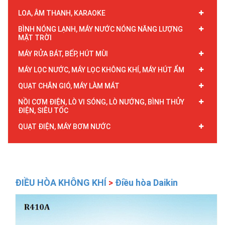
LOA, ÂM THANH, KARAOKE
BÌNH NÓNG LẠNH, MÁY NƯỚC NÓNG NĂNG LƯỢNG
MẶT TRỜI
MÁY RỬA BÁT, BẾP, HÚT MÙI
MÁY LỌC NƯỚC, MÁY LỌC KHÔNG KHÍ, MÁY HÚT ẨM
QUẠT CHẮN GIÓ, MÁY LÀM MÁT
NỒI CƠM ĐIỆN, LÒ VI SÓNG, LÒ NƯỚNG, BÌNH THỦY
ĐIỆN, SIÊU TỐC
QUẠT ĐIỆN, MÁY BƠM NƯỚC
ĐIỀU HÒA KHÔNG KHÍ
>
Điều hòa Daikin