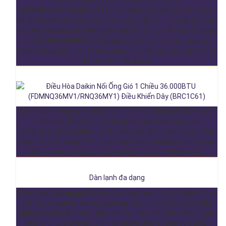
Điều hòa nối ống gió 1 chiều 36000 BTU
(
FDMNQ36MV1/RNQ36MY1
) điều khiển dây (BRC2E61) thuộc
dòng điều hòa thương mại được sản xuất tại Thái Lan trên dây
chuyền hiện đại tiến tiến của Nhật Bản.Dòng điều hòa thương
mại
FDMNQ36MV1
có thể đáp ứng được các yêu cầu của
khách hàng nhờ thiết kế nhỏ ngọn, nhẹ, dễ dàng lắp đặt và chế
độ vận hành rất êm ái.
Điều hòa nối ống gió 1 chiều 36.000BTU (
FDMNQ36MV1
) điều
khiển dây (BRC2E61) sử dụng loại gas R410 giúp cho
chiếc
điều hòa Daikin 1 chiều
này hoạt động êm ái hơn. Phù
hợp với nhiều công trình từ phòng khách, phòng ăn của tư gia
cho tới văn phòng, phòng họp hay nhà hàng khách sạn…
Dàn lạnh đa dạng
Điều hòa nối ống gió Daikin
đáp ứng mọi nhu cầu khách hàng
với dãy sản phẩm đa dạng phong phú nhiều chủng loại (
Dàn
lạnh cassette âm trần
, dàn lạnh áp trần, dàn lạnh nối ống gió,
dàn lạnh tủ đứng đặt sàn) và nguồn điện (1 pha và 3 pha)