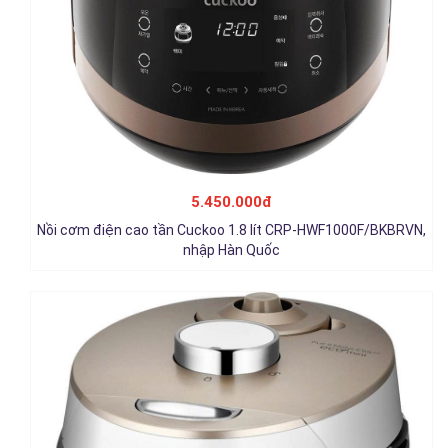
Nồi cơm điện tử áp suất Cuckoo 0.5 lít CRP-
EHS0309F/WHGOVNCV, nhập Hàn Quốc
5.450.000đ
5.650.000đ
Nồi cơm điện cao tần Cuckoo 1.8 lít CRP-HWF1000F/BKBRVN,
Chi tiết
nhập Hàn Quốc