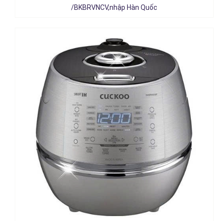
Chi tiết
/BKBRVNCV,nhập Hàn Quốc
Nồi cơm điện tử áp suất Cuckoo 1.08 lít CRP-LHTR0609F, nhập