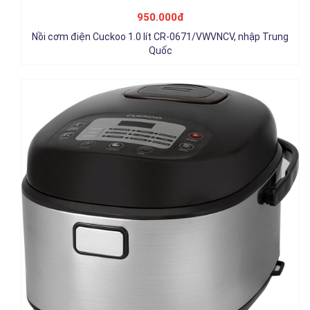
Trung Quốc
950.000đ
1.150.000đ
Nồi cơm điện Cuckoo 1.0 lít CR-0671/VWVNCV, nhập Trung
Chi tiết
Quốc