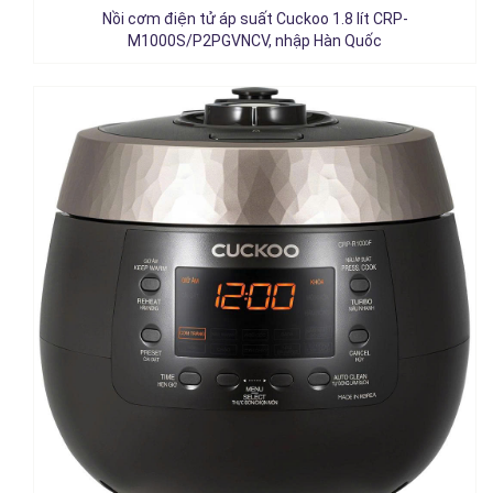
3.750.000đ
Nồi cơm điện tử áp suất Cuckoo 1.8 lít CRP-
Chi tiết
M1000S/P2PGVNCV, nhập Hàn Quốc