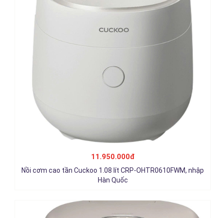
Nồi cơm cao tần Cuckoo 1.8 lít CRP-NHTR1010FP, nhập Hàn
Quốc
11.950.000đ
12.950.000đ
Nồi cơm cao tần Cuckoo 1.08 lít CRP-OHTR0610FWM, nhập
Chi tiết
Hàn Quốc