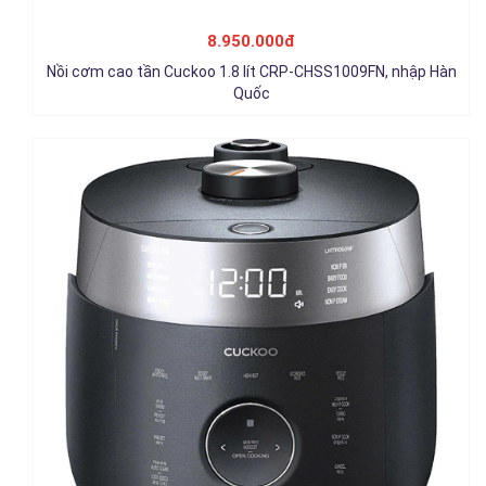
Hàn Quốc
8.950.000đ
10.450.000đ
Nồi cơm cao tần Cuckoo 1.8 lít CRP-CHSS1009FN, nhập Hàn
Chi tiết
Quốc