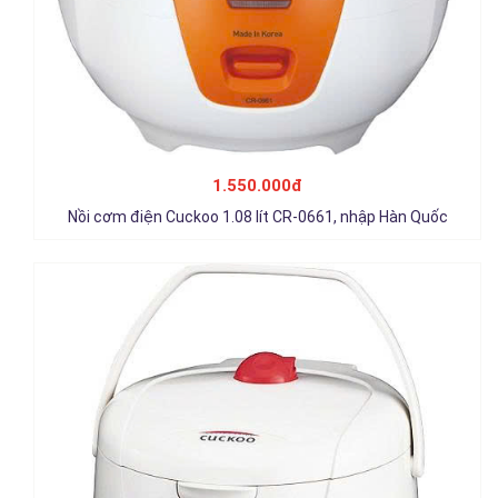
Nồi cơm điện Cuckoo 1.8 lít CR-1021, nhập Hàn Quốc
1.850.000đ
1.550.000đ
Chi tiết
Nồi cơm điện Cuckoo 1.08 lít CR-0661, nhập Hàn Quốc