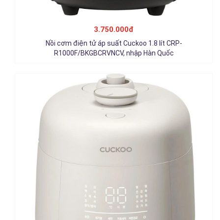
Nồi cơm cao tần Cuckoo 0.54 lít CRP-T0310FGW, nhập Hàn
Quốc
3.750.000đ
4.650.000đ
Nồi cơm điện tử áp suất Cuckoo 1.8 lít CRP-
Chi tiết
R1000F/BKGBCRVNCV, nhập Hàn Quốc