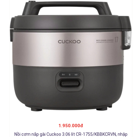
Nồi cơm điện tử Cuckoo 1.0 lít CR-0631F/WHSIVNCV, nhập Hàn
Quốc
1.950.000đ
2.250.000đ
Nồi cơm nắp gài Cuckoo 3.06 lít CR-1755/KBBKCRVN, nhập