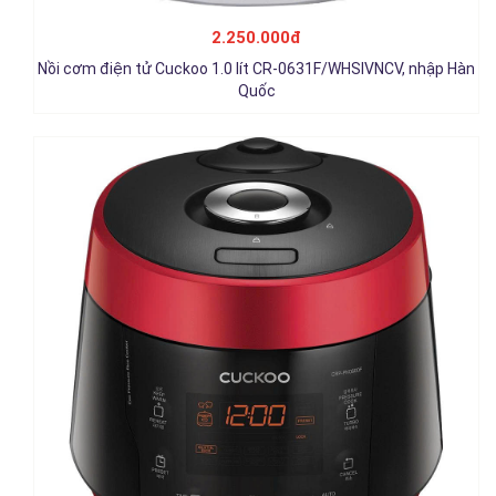
Nồi cơm điện Cuckoo 1.08 lít CRP-PK0600F, nhập Hàn Quốc
2.250.000đ
2.950.000đ
Nồi cơm điện tử Cuckoo 1.0 lít CR-0631F/WHSIVNCV, nhập Hàn
Chi tiết
Quốc