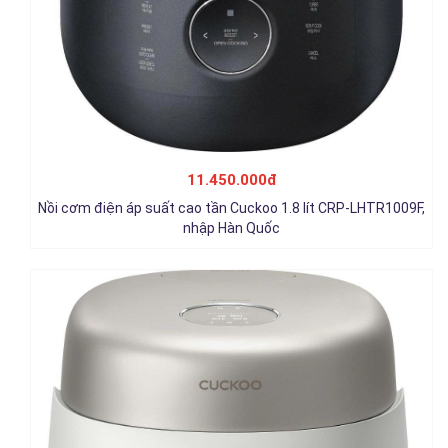
Nồi cơm cao tần Cuckoo 1.08 lít CRP-NHTR0610FGW, nhập Hàn
Quốc
11.450.000đ
11.950.000đ
Nồi cơm điện áp suất cao tần Cuckoo 1.8 lít CRP-LHTR1009F,
Chi tiết
nhập Hàn Quốc