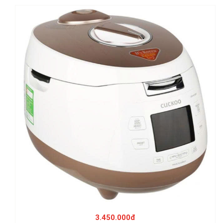
Nồi cơm điện tử áp suất Cuckoo 1.8 lít CRP-
R1000F/BKGBCRVNCV, nhập Hàn Quốc
3.450.000đ