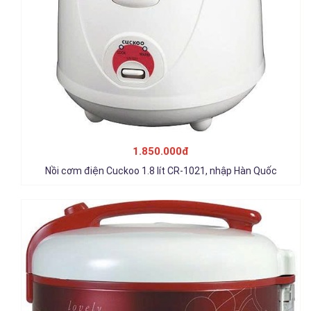
Nồi cơm nắp gài Cuckoo 2.0 lít CR-1122/REIVVNCV, nhập Hàn
Quốc
1.950.000đ
1.850.000đ
Chi tiết
Nồi cơm điện Cuckoo 1.8 lít CR-1021, nhập Hàn Quốc