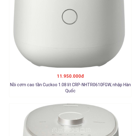
Nồi cơm cao tần Cuckoo 1.08 lít CRP-OHTR0610FWM, nhập
Hàn Quốc
11.950.000đ
11.950.000đ
Nồi cơm cao tần Cuckoo 1.08 lít CRP-NHTR0610FGW, nhập Hàn
Chi tiết
Quốc