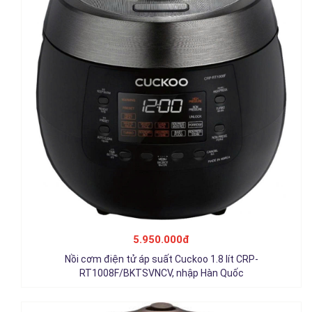
Nồi cơm cao tần Cuckoo 1.8 lít CRP-AHXB1008F
/BKBRVNCV,nhập Hàn Quốc
5.950.000đ
7.450.000đ
Nồi cơm điện tử áp suất Cuckoo 1.8 lít CRP-
Chi tiết
RT1008F/BKTSVNCV, nhập Hàn Quốc