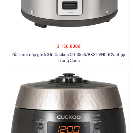
Nồi cơm điện tử áp suất Cuckoo 1.08 lít CRP-
R0600F/BKGBCRVNCV, nhập Hàn Quốc
3.150.000đ
3.350.000đ
Nồi cơm nắp gài 6.3 lít Cuckoo CR-3555/BKSTVNCRCV, nhập
Chi tiết
Trung Quốc