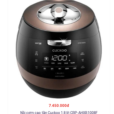
Nồi cơm cao tần Cuckoo 1.8 lít CRP-CHSS1009FN, nhập Hàn
Quốc
7.450.000đ
8.950.000đ
Nồi cơm cao tần Cuckoo 1.8 lít CRP-AHXB1008F