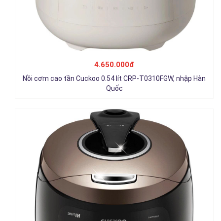
Nồi cơm điện cao tần Cuckoo 1.8 lít CRP-HWF1000F/BKBRVN,
nhập Hàn Quốc
4.650.000đ
5.450.000đ
Nồi cơm cao tần Cuckoo 0.54 lít CRP-T0310FGW, nhập Hàn
Chi tiết
Quốc