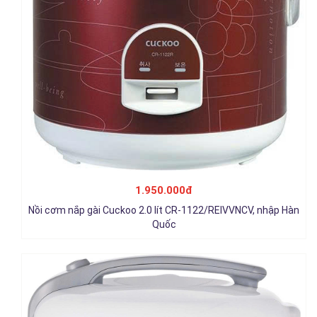
Nồi cơm điện cơ Cuckoo 2.0 lít CR-1190/SIWHVNCV, nhập Hàn
Quốc
1.950.000đ
1.950.000đ
Nồi cơm nắp gài Cuckoo 2.0 lít CR-1122/REIVVNCV, nhập Hàn
Chi tiết
Quốc