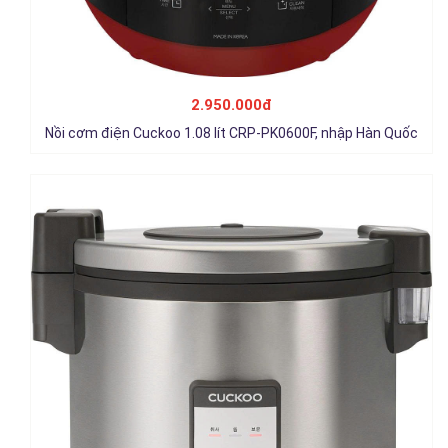
Nồi cơm nắp gài 6.3 lít Cuckoo CR-3555/BKSTVNCRCV, nhập
Trung Quốc
3.150.000đ
2.950.000đ
Chi tiết
Nồi cơm điện Cuckoo 1.08 lít CRP-PK0600F, nhập Hàn Quốc