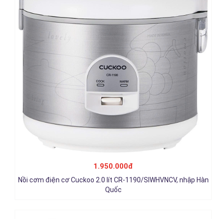
Nồi cơm nắp gài Cuckoo 3.06 lít CR-1755/KBBKCRVN, nhập
Trung Quốc
1.950.000đ
1.950.000đ
Nồi cơm điện cơ Cuckoo 2.0 lít CR-1190/SIWHVNCV, nhập Hàn
Chi tiết
Quốc