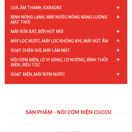
LOA, ÂM THANH, KARAOKE
BÌNH NÓNG LẠNH, MÁY NƯỚC NÓNG NĂNG LƯỢNG
MẶT TRỜI
MÁY RỬA BÁT, BẾP, HÚT MÙI
MÁY LỌC NƯỚC, MÁY LỌC KHÔNG KHÍ, MÁY HÚT ẨM
QUẠT CHẮN GIÓ, MÁY LÀM MÁT
NỒI CƠM ĐIỆN, LÒ VI SÓNG, LÒ NƯỚNG, BÌNH THỦY
ĐIỆN, SIÊU TỐC
QUẠT ĐIỆN, MÁY BƠM NƯỚC
Nồi cơm điện Cuckoo 1.8 lít CR-1095/WHVNCV, nhập Trung
Quốc
950.000đ
SẢN PHẨM - NỒI CƠM ĐIỆN CUCCU
Chi tiết