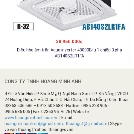
38.950.000đ
Điều hòa âm trần Aqua inverter 48000Btu 1 chiều 3 pha
AB140S2LR1FA
CÔNG TY TNHH HOÀNG MINH ÁNH
472 Lê Văn Hiến, P. Khuê Mỹ, Q. Ngũ Hành Sơn, TP. Đà Nẵng | VPGD:
24 Hoàng Diệu, P. Hải Châu 2, Q. Hải Châu, TP. Đà Nẵng | Điện thoại:
02363.506.686 – 0913.50.8683 - Hotline: 0985.228.906 -
0905.686.005 | Fax: 02363.96.76.26 | Website:
www.hoangminhanh.com.vn
| Email:
hoangminhanh.dn@gmail.com
,
thoangqt@gmail.com
| Skype:
vo.van.thoang | Yahoo: thoangvovan