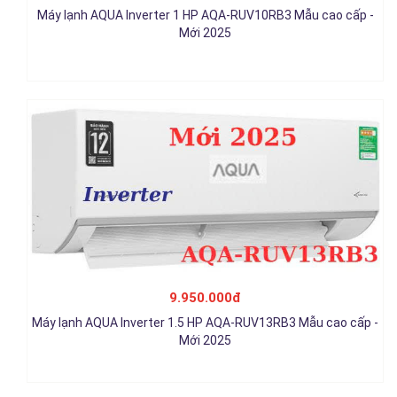
Máy lạnh AQUA Inverter 1 HP AQA-RUV10RB3 Mẫu cao cấp -
9.950.000đ
Mới 2025
Chi tiết
9.950.000đ
Máy lạnh AQUA Inverter 1 HP AQA-RV10QA2
Máy lạnh AQUA Inverter 1.5 HP AQA-RUV13RB3 Mẫu cao cấp -
5.900.000đ
Mới 2025
Chi tiết