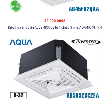
Điều hòa âm trần Aqua inverter 18000Btu 1 chiều 1 pha
AB50S2SC2FA
22.850.000đ
30.000.000đ
Chi tiết
Điều hòa âm trần Aqua 48000Btu 1 chiều 3 pha AQA-NC48TRN
Điều hòa âm trần Aqua inverter 24000Btu 1 chiều 1 pha
AB71S2LR1FA