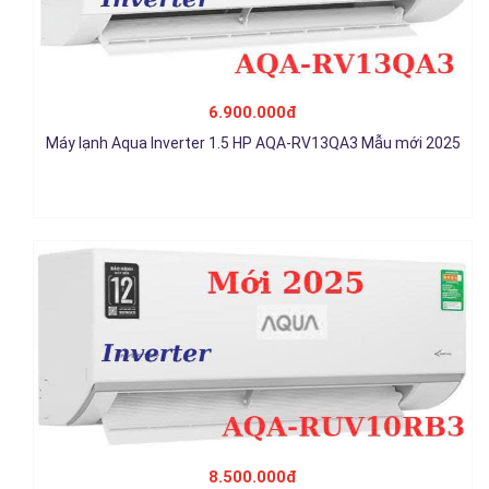
Máy lạnh AQUA Inverter 1 HP AQA-RUV10RB3 Mẫu cao cấp -
6.900.000đ
Mới 2025
Máy lạnh Aqua Inverter 1.5 HP AQA-RV13QA3 Mẫu mới 2025
8.500.000đ
Chi tiết
Máy lạnh AQUA Inverter 1.5 HP AQA-RUV13RB3 Mẫu cao cấp -
8.500.000đ
Mới 2025