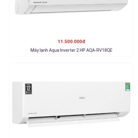
Máy lạnh AQUA Inverter 2.5 HP AQA-RV24QA2
15.500.000đ
11.500.000đ
Chi tiết
Máy lạnh Aqua Inverter 2 HP AQA-RV18QE