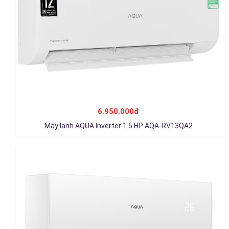
Máy lạnh Aqua Inverter 2 HP AQA-RV18QE
11.500.000đ
6.950.000đ
Chi tiết
Máy lạnh AQUA Inverter 1.5 HP AQA-RV13QA2