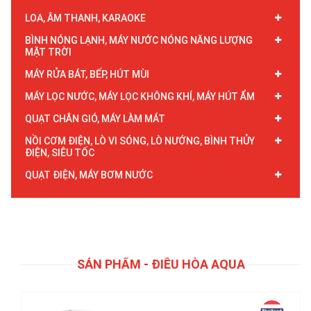
LOA, ÂM THANH, KARAOKE
BÌNH NÓNG LẠNH, MÁY NƯỚC NÓNG NĂNG LƯỢNG
MẶT TRỜI
MÁY RỬA BÁT, BẾP, HÚT MÙI
MÁY LỌC NƯỚC, MÁY LỌC KHÔNG KHÍ, MÁY HÚT ẨM
QUẠT CHẮN GIÓ, MÁY LÀM MÁT
NỒI CƠM ĐIỆN, LÒ VI SÓNG, LÒ NƯỚNG, BÌNH THỦY
ĐIỆN, SIÊU TỐC
QUẠT ĐIỆN, MÁY BƠM NƯỚC
Điều hòa Aqua 1 chiều 9000Btu AQA-R10PC mới 2025
4.900.000đ
SẢN PHẨM - ĐIỀU HÒA AQUA
Chi tiết