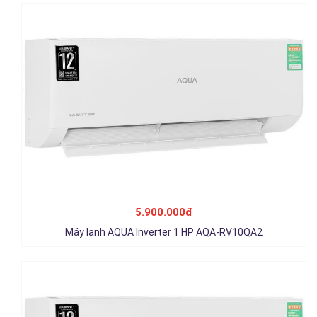
Máy lạnh AQUA Inverter 1.5 HP AQA-RV13QA2
6.950.000đ
5.900.000đ
Chi tiết
Máy lạnh AQUA Inverter 1 HP AQA-RV10QA2