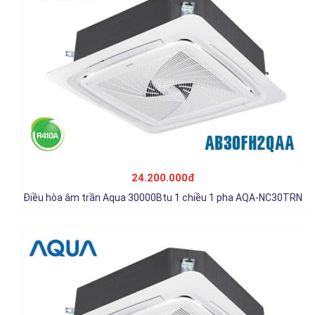
Điều hòa âm trần Aqua 36000Btu 1 chiều 3 pha AQA-NC36TRN
26.400.000đ
24.200.000đ
Chi tiết
Điều hòa âm trần Aqua 30000Btu 1 chiều 1 pha AQA-NC30TRN