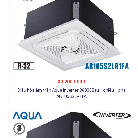
Điều hòa âm trần Aqua inverter 42000Btu 1 chiều 3 pha
AB125S2LR1FA
30.200.000đ
36.800.000đ
Điều hòa âm trần Aqua inverter 36000Btu 1 chiều 1 pha
Chi tiết
AB105S2LR1FA