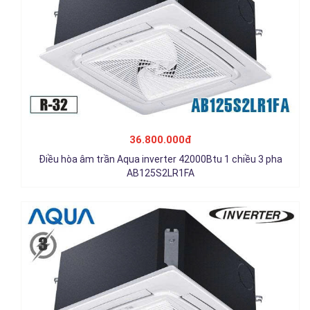
Điều hòa âm trần Aqua inverter 48000Btu 1 chiều 3 pha
AB140S2LR1FA
36.800.000đ
38.950.000đ
Điều hòa âm trần Aqua inverter 42000Btu 1 chiều 3 pha
Chi tiết
AB125S2LR1FA