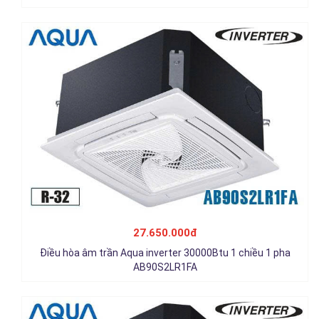
Điều hòa âm trần Aqua inverter 36000Btu 1 chiều 1 pha
AB105S2LR1FA
27.650.000đ
30.200.000đ
Điều hòa âm trần Aqua inverter 30000Btu 1 chiều 1 pha
Chi tiết
AB90S2LR1FA