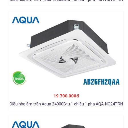
Điều hòa âm trần Aqua 30000Btu 1 chiều 1 pha AQA-NC30TRN
24.200.000đ
19.700.000đ
Chi tiết
Điều hòa âm trần Aqua 24000Btu 1 chiều 1 pha AQA-NC24TRN