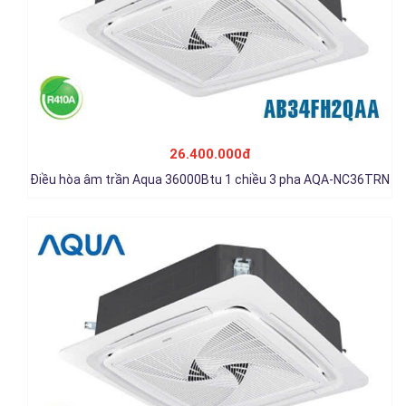
Điều hòa âm trần Aqua 48000Btu 1 chiều 3 pha AQA-NC48TRN
30.000.000đ
26.400.000đ
Chi tiết
Điều hòa âm trần Aqua 36000Btu 1 chiều 3 pha AQA-NC36TRN