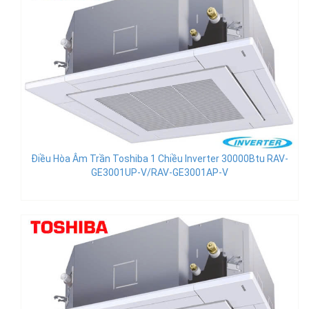
Điều Hòa Âm Trần Toshiba 1 Chiều Inverter 30000Btu RAV-
GE3001UP-V/RAV-GE3001AP-V