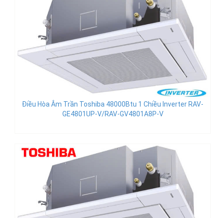
Điều Hòa Âm Trần Toshiba 48000Btu 1 Chiều Inverter RAV-
GE4801UP-V/RAV-GV4801A8P-V