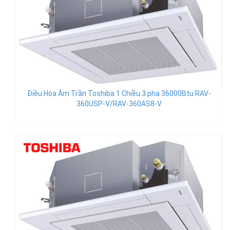
Điều Hòa Âm Trần Toshiba 1 Chiều 3 pha 36000Btu RAV-
360USP-V/RAV-360AS8-V