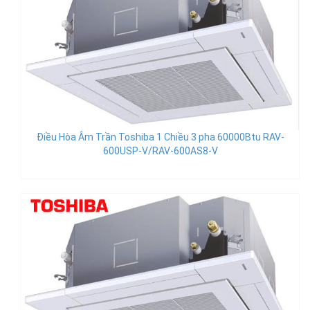
Điều Hòa Âm Trần Toshiba 1 Chiều 3 pha 60000Btu RAV-
600USP-V/RAV-600AS8-V