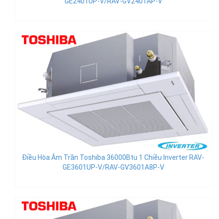
GE2401UP-V/RAV-GV2401AP-V
Điều Hòa Âm Trần Toshiba 36000Btu 1 Chiều Inverter RAV-
GE3601UP-V/RAV-GV3601A8P-V