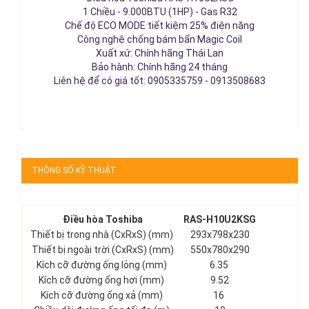
1 Chiều - 9.000BTU (1HP) - Gas R32
Chế độ ECO MODE tiết kiệm 25% điện năng
Công nghệ chống bám bẩn Magic Coil
Xuất xứ: Chính hãng Thái Lan
Bảo hành: Chính hãng 24 tháng
Liên hệ để có giá tốt: 0905335759 - 0913508683
THÔNG SỐ KỸ THUẬT
Điều hòa Toshiba
RAS-H10U2KSG
Thiết bị trong nhà (CxRxS) (mm)
293x798x230
Thiết bị ngoài trời (CxRxS) (mm)
550x780x290
Kích cỡ đường ống lỏng (mm)
6.35
Kích cỡ đường ống hơi (mm)
9.52
Kích cỡ đường ống xả (mm)
16