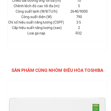
Chiều dài đường ống tối đa (m)
10
Chênh lệch độ cao tối đa (m)
5
Công suất lạnh (W/BTU/h)
2640/9000
Công suất điện (W)
790
Chỉ số hiệu suất năng lượng (CSPF)
3.5
Cấp hiệu suất năng lượng (sao)
2
Loại ga nạp
R32
SẢN PHẨM CÙNG NHÓM ĐIỀU HÒA TOSHIBA