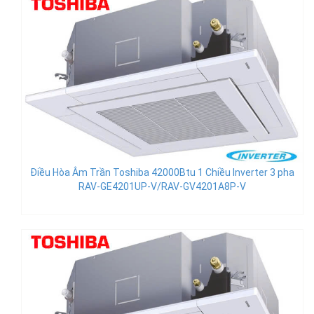
Điều Hòa Âm Trần Toshiba 42000Btu 1 Chiều Inverter 3 pha
RAV-GE4201UP-V/RAV-GV4201A8P-V