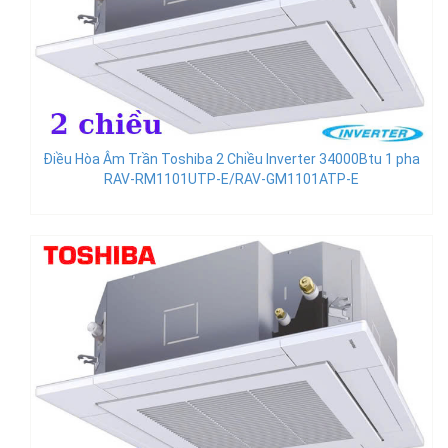
Điều Hòa Âm Trần Toshiba 2 Chiều Inverter 34000Btu 1 pha
RAV-RM1101UTP-E/RAV-GM1101ATP-E