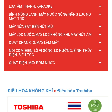
LOA, ÂM THANH, KARAOKE
BÌNH NÓNG LẠNH, MÁY NƯỚC NÓNG NĂNG LƯỢNG
MẶT TRỜI
MÁY RỬA BÁT, BẾP, HÚT MÙI
MÁY LỌC NƯỚC, MÁY LỌC KHÔNG KHÍ, MÁY HÚT ẨM
QUẠT CHẮN GIÓ, MÁY LÀM MÁT
NỒI CƠM ĐIỆN, LÒ VI SÓNG, LÒ NƯỚNG, BÌNH THỦY
ĐIỆN, SIÊU TỐC
QUẠT ĐIỆN, MÁY BƠM NƯỚC
ĐIỀU HÒA KHÔNG KHÍ
>
Điều hòa Toshiba