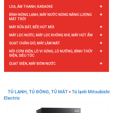
LOA, ÂM THANH, KARAOKE
BÌNH NÓNG LẠNH, MÁY NƯỚC NÓNG NĂNG LƯỢNG
MẶT TRỜI
MÁY RỬA BÁT, BẾP, HÚT MÙI
MÁY LỌC NƯỚC, MÁY LỌC KHÔNG KHÍ, MÁY HÚT ẨM
QUẠT CHẮN GIÓ, MÁY LÀM MÁT
NỒI CƠM ĐIỆN, LÒ VI SÓNG, LÒ NƯỚNG, BÌNH THỦY
ĐIỆN, SIÊU TỐC
QUẠT ĐIỆN, MÁY BƠM NƯỚC
TỦ LẠNH, TỦ ĐÔNG, TỦ MÁT
>
Tủ lạnh Mitsubishi
Electric