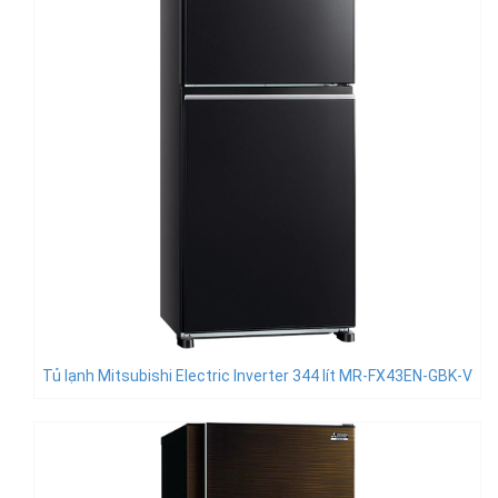
Tủ lạnh Mitsubishi Electric Inverter 344 lít MR-FX43EN-GBK-V