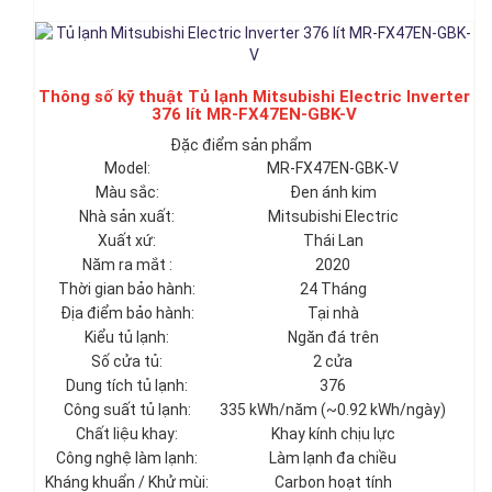
Thông số kỹ thuật Tủ lạnh Mitsubishi Electric Inverter
376 lít MR-FX47EN-GBK-V
Đặc điểm sản phẩm
Model:
MR-FX47EN-GBK-V
Màu sắc:
Đen ánh kim
Nhà sản xuất:
Mitsubishi Electric
Xuất xứ:
Thái Lan
Năm ra mắt :
2020
Thời gian bảo hành:
24 Tháng
Địa điểm bảo hành:
Tại nhà
Kiểu tủ lạnh:
Ngăn đá trên
Số cửa tủ:
2 cửa
Dung tích tủ lạnh:
376
Công suất tủ lạnh:
335 kWh/năm (~0.92 kWh/ngày)
Chất liệu khay:
Khay kính chịu lực
Công nghệ làm lạnh:
Làm lạnh đa chiều
Kháng khuẩn / Khử mùi:
Carbon hoạt tính