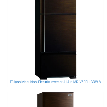
Tủ lạnh Mitsubishi Electric Inverter 414 lít MR-V50EH-BRW-V