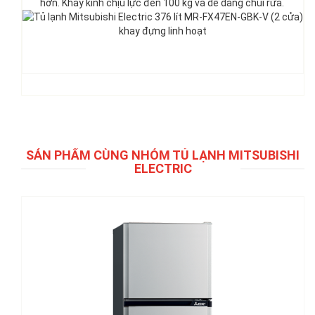
hơn. Khay kính chịu lực đến 100 kg và dễ dàng chùi rửa.
SẢN PHẨM CÙNG NHÓM TỦ LẠNH MITSUBISHI
ELECTRIC