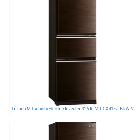
Tủ lạnh Mitsubishi Electric Inverter 326 lít MR-CX41EJ-BRW-V