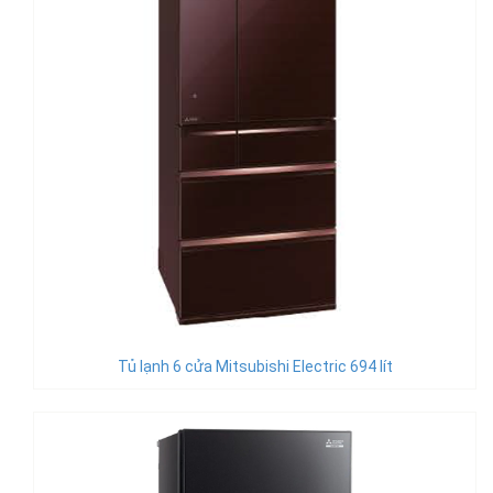
Tủ lạnh 6 cửa Mitsubishi Electric 694 lít