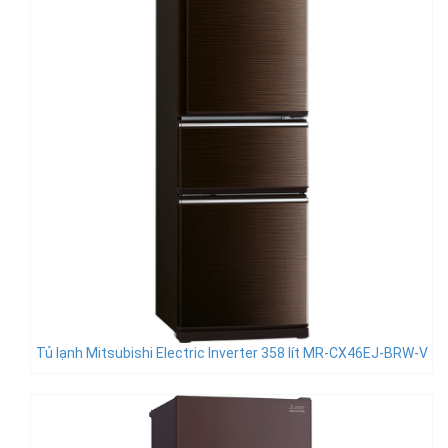
Tủ lạnh Mitsubishi Electric Inverter 358 lít MR-CX46EJ-BRW-V