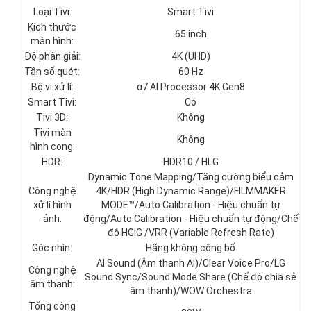
Loại Tivi:
Smart Tivi
Kích thước
65 inch
màn hình:
Độ phân giải:
4K (UHD)
Tần số quét:
60 Hz
Bộ vi xử lí:
α7 AI Processor 4K Gen8
Smart Tivi:
Có
Tivi 3D:
Không
Tivi màn
Không
hình cong:
HDR:
HDR10 / HLG
Dynamic Tone Mapping/Tăng cường biểu cảm
Công nghệ
4K/HDR (High Dynamic Range)/FILMMAKER
xử lí hình
MODE™/Auto Calibration - Hiệu chuẩn tự
ảnh:
động/Auto Calibration - Hiệu chuẩn tự động/Chế
độ HGIG /VRR (Variable Refresh Rate)
Góc nhìn:
Hãng không công bố
AI Sound (Âm thanh AI)/Clear Voice Pro/LG
Công nghệ
Sound Sync/Sound Mode Share (Chế độ chia sẻ
âm thanh:
âm thanh)/WOW Orchestra
Tổng công