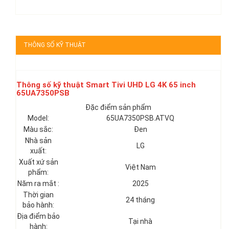
THÔNG SỐ KỸ THUẬT
Thông số kỹ thuật Smart Tivi UHD LG 4K 65 inch
65UA7350PSB
Đặc điểm sản phẩm
Model:
65UA7350PSB.ATVQ
Màu sắc:
Đen
Nhà sản
LG
xuất:
Xuất xứ sản
Việt Nam
phẩm:
Năm ra mắt :
2025
Thời gian
24 tháng
bảo hành:
Địa điểm bảo
Tại nhà
hành: