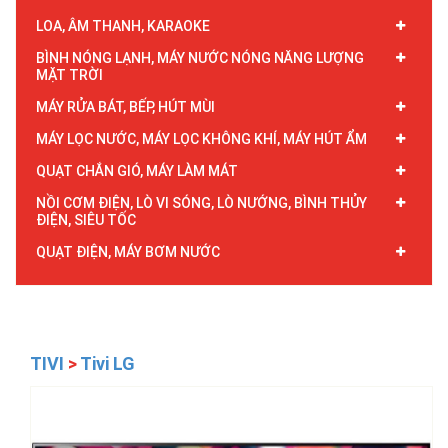
LOA, ÂM THANH, KARAOKE
BÌNH NÓNG LẠNH, MÁY NƯỚC NÓNG NĂNG LƯỢNG
MẶT TRỜI
MÁY RỬA BÁT, BẾP, HÚT MÙI
MÁY LỌC NƯỚC, MÁY LỌC KHÔNG KHÍ, MÁY HÚT ẨM
QUẠT CHẮN GIÓ, MÁY LÀM MÁT
NỒI CƠM ĐIỆN, LÒ VI SÓNG, LÒ NƯỚNG, BÌNH THỦY
ĐIỆN, SIÊU TỐC
QUẠT ĐIỆN, MÁY BƠM NƯỚC
TIVI
>
Tivi LG