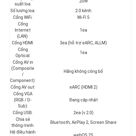
20W
suất loa:
Số lượng loa:
2.0 kênh
Cổng WiFi:
Wi-Fi 5
Cổng
Internet
1ea
(LAN):
Cổng HDMI:
3ea (hỗ trợ eARC, ALLM)
Cổng
1ea
Optical:
Cổng AV in
(Composite
Hãng không công bố
/
Component):
Cổng AV out:
eARC (HDMI 2)
Cổng VGA
(RGB / D-
Đang cập nhật
Sub):
Cổng USB:
2ea (v 2.0)
Chia sẻ
Bluetooth, AirPlay 2, Screen Share
thông minh:
Hệ điều hành
webOS 25