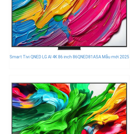
Smart Tivi QNED LG AI 4K 86 inch 86QNED81ASA Mẫu mới 2025