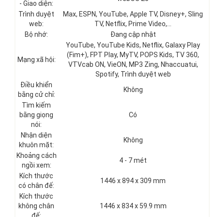
- Giao diện:
Trình duyệt
Max, ESPN, YouTube, Apple TV, Disney+, Sling
web:
TV, Netflix, Prime Video,…
Bộ nhớ:
Đang cập nhật
YouTube, YouTube Kids, Netflix, Galaxy Play
(Fim+), FPT Play, MyTV, POPS Kids, TV 360,
Mạng xã hội:
VTVcab ON, VieON, MP3 Zing, Nhaccuatui,
Spotify, Trình duyệt web
Điều khiển
Không
bằng cử chỉ:
Tìm kiếm
bằng giọng
Có
nói:
Nhận diện
Không
khuôn mặt:
Khoảng cách
4 - 7 mét
ngồi xem:
Kích thước
1446 x 894 x 309 mm
có chân đế:
Kích thước
không chân
1446 x 834 x 59.9 mm
đế: