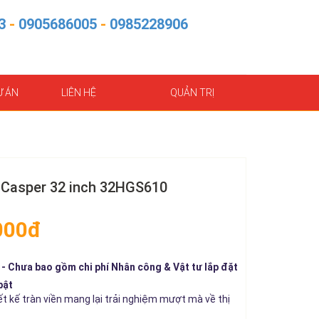
3
-
0905686005
-
0985228906
Ự ÁN
LIÊN HỆ
QUẢN TRỊ
i Casper 32 inch 32HGS610
000đ
- Chưa bao gồm chi phí Nhân công & Vật tư lắp đặt
bật
ết kế tràn viền mang lại trải nghiệm mượt mà về thị