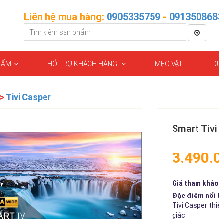
Liên hệ mua hàng:
0905335759
-
091350868
HẨM
HỖ TRỢ KHÁCH HÀNG
MẸO VẶT
D
>
Tivi Casper
Smart Tiv
3.490.
Giá tham khảo 
Đặc điểm nổi 
Tivi Casper thi
giác