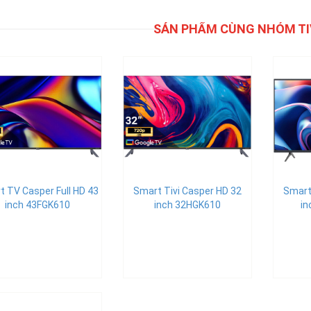
SẢN PHẨM CÙNG NHÓM TI
t TV Casper Full HD 43
Smart Tivi Casper HD 32
Smart
inch 43FGK610
inch 32HGK610
i