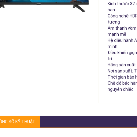
Kích thước 32 
bạn
Công nghệ HDR1
tượng
Âm thanh vòm D
mạnh mẽ
Hệ điều hành A
minh
Điều khiển giọn
trí
Hãng sản xuất:
Nơi sản xuất: T
Thời gian bảo 
Chế độ bảo hành
nguyên chiếc
ÔNG SỐ KỸ THUẬT