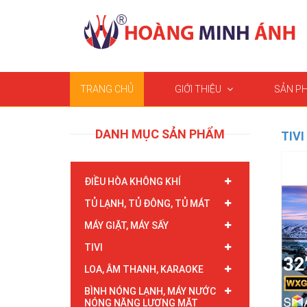
TRANG CHỦ
GIỚI THIỆU
SẢN P
DANH MỤC SẢN PHẨM
TIVI
ĐIỀU HÒA KHÔNG KHÍ
TỦ LẠNH, TỦ ĐÔNG, TỦ MÁT
MÁY GIẶT, MÁY SẤY
TIVI
LOA, ÂM THANH, KARAOKE
BÌNH NÓNG LẠNH, MÁY NƯỚC
NÓNG NĂNG LƯỢNG MẶT