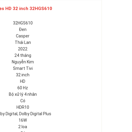
ies HD 32 inch 32HGS610
32HGS610
Đen
Casper
Thái Lan
2022
24 tháng
Nguyễn Kim
Smart Tivi
32 inch
HD
60 Hz
Bộ xử lý 4 nhân
Có
HDR10
by Digital, Dolby Digital Plus
16W
2 loa