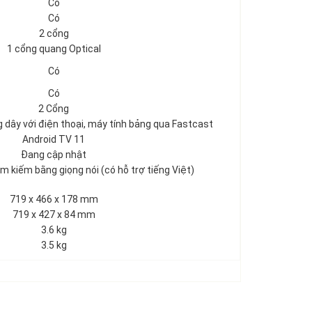
Có
Có
2 cổng
1 cổng quang Optical
Có
Có
2 Cổng
g dây với điện thoại, máy tính bảng qua Fastcast
Android TV 11
Đang cập nhật
, Tìm kiếm bằng giọng nói (có hỗ trợ tiếng Việt)
719 x 466 x 178 mm
719 x 427 x 84 mm
3.6 kg
3.5 kg