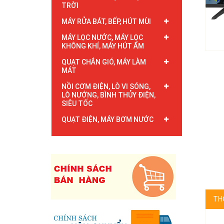
TRỜI
MÁY RỬA BÁT, BẾP, HÚT MÙI
MÁY LỌC NƯỚC, MÁY LỌC
KHÔNG KHÍ, MÁY HÚT ẨM
QUẠT CHẮN GIÓ, MÁY LÀM
MÁT
NỒI CƠM ĐIỆN, LÒ VI SÓNG,
LÒ NƯỚNG, BÌNH THỦY ĐIỆN,
SIÊU TỐC
QUẠT ĐIỆN, MÁY BƠM NƯỚC
TH