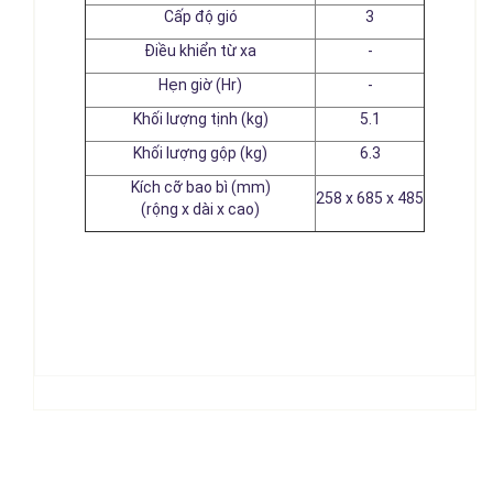
Cấp độ gió
3
Điều khiển từ xa
-
Hẹn giờ (Hr)
-
Khối lượng tịnh (kg)
5.1
Khối lượng gộp (kg)
6.3
Kích cỡ bao bì (mm)
258 x 685 x 485
(rộng x dài x cao)