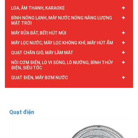
LOA, ÂM THANH, KARAOKE
BÌNH NÓNG LẠNH, MÁY NƯỚC NÓNG NĂNG LƯỢNG
MẶT TRỜI
MÁY RỬA BÁT, BẾP, HÚT MÙI
MÁY LỌC NƯỚC, MÁY LỌC KHÔNG KHÍ, MÁY HÚT ẨM
QUẠT CHẮN GIÓ, MÁY LÀM MÁT
NỒI CƠM ĐIỆN, LÒ VI SÓNG, LÒ NƯỚNG, BÌNH THỦY
ĐIỆN, SIÊU TỐC
QUẠT ĐIỆN, MÁY BƠM NƯỚC
Quạt điện