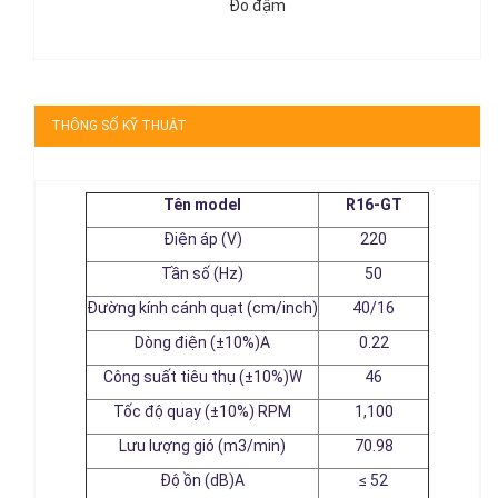
Đỏ đậm
THÔNG SỐ KỸ THUẬT
Tên model
R16-GT
Điện áp (V)
220
Tần số (Hz)
50
Đường kính cánh quạt (cm/inch)
40/16
Dòng điện (±10%)A
0.22
Công suất tiêu thụ (±10%)W
46
Tốc độ quay (±10%) RPM
1,100
Lưu lượng gió (m3/min)
70.98
Độ ồn (dB)A
≤ 52