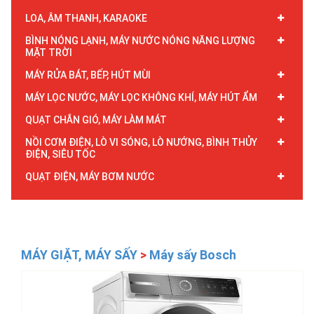
LOA, ÂM THANH, KARAOKE
BÌNH NÓNG LẠNH, MÁY NƯỚC NÓNG NĂNG LƯỢNG
MẶT TRỜI
MÁY RỬA BÁT, BẾP, HÚT MÙI
MÁY LỌC NƯỚC, MÁY LỌC KHÔNG KHÍ, MÁY HÚT ẨM
QUẠT CHẮN GIÓ, MÁY LÀM MÁT
NỒI CƠM ĐIỆN, LÒ VI SÓNG, LÒ NƯỚNG, BÌNH THỦY
ĐIỆN, SIÊU TỐC
QUẠT ĐIỆN, MÁY BƠM NƯỚC
MÁY GIẶT, MÁY SẤY
>
Máy sấy Bosch