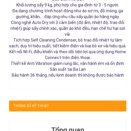
Khối lượng sấy 9 kg, phù hợp cho gia đình từ 3 - 5 người.
Đa dạng chương trình hoạt động như áo sơ mi, đồ mỏng, ga
giường, khăn,... đáp ứng nhu cầu sấy quần áo hằng ngày.
Công nghệ Auto Dry với 3 cảm biến (độ ẩm, nhiệt độ, trao đổi
nhiệt) giúp sấy chính xác, quần áo khô đều, hạn chế hư hại sợi
vải.
Tích hợp Self Cleaning Condenser, bộ trao đổi nhiệt tự làm
sạch, duy trì hiệu suất, tiết kiệm điện và loại bỏ xơ vải hiệu quả.
Kết nối Wi-Fi, điều khiển và theo dõi tiện lợi qua ứng dụng Home
Connect trên điện thoại.
Thiết kế Anti Vibration giảm rung lắc, vận hành êm và ổn định.
Sản xuất tại Ba Lan
Bảo hành 36 tháng, nếu kinh doanh thì không được bảo hành
THÔNG SỐ KỸ THUẬT
Tổng quan