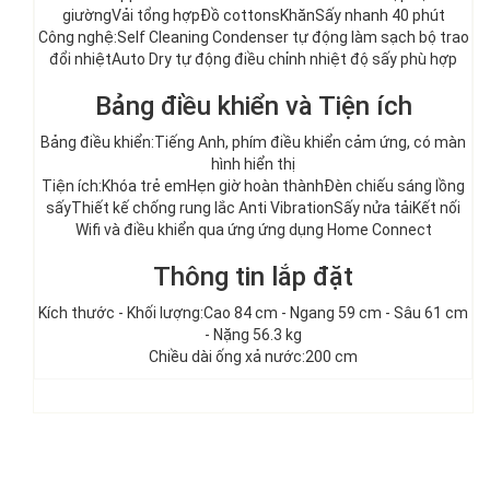
giường
Vải tổng hợp
Đồ cottons
Khăn
Sấy nhanh 40 phút
Công nghệ:
Self Cleaning Condenser tự động làm sạch bộ trao
đổi nhiệt
Auto Dry tự động điều chỉnh nhiệt độ sấy phù hợp
Bảng điều khiển và Tiện ích
Bảng điều khiển:Tiếng Anh, phím điều khiển cảm ứng, có màn
hình hiển thị
Tiện ích:Khóa trẻ em
Hẹn giờ hoàn thành
Đèn chiếu sáng lồng
sấy
Thiết kế chống rung lắc Anti Vibration
Sấy nửa tải
Kết nối
Wifi và điều khiển qua ứng ứng dụng Home Connect
Thông tin lắp đặt
Kích thước - Khối lượng:Cao 84 cm - Ngang 59 cm - Sâu 61 cm
- Nặng 56.3 kg
Chiều dài ống xả nước:200 cm