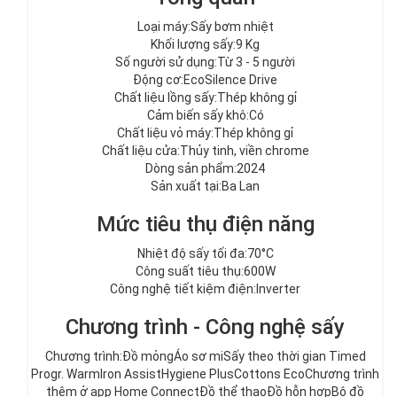
Loại máy:Sấy bơm nhiệt
Khối lượng sấy:9 Kg
Số người sử dụng:Từ 3 - 5 người
Động cơ:EcoSilence Drive
Chất liệu lồng sấy:Thép không gỉ
Cảm biến sấy khô:Có
Chất liệu vỏ máy:Thép không gỉ
Chất liệu cửa:Thủy tinh, viền chrome
Dòng sản phẩm:2024
Sản xuất tại:Ba Lan
Mức tiêu thụ điện năng
Nhiệt độ sấy tối đa:70°C
Công suất tiêu thụ:600W
Công nghệ tiết kiệm điện:Inverter
Chương trình - Công nghệ sấy
Chương trình:
Đồ mỏng
Áo sơ mi
Sấy theo thời gian Timed
Progr. Warm
Iron Assist
Hygiene Plus
Cottons Eco
Chương trình
thêm ở app Home Connect
Đồ thể thao
Đồ hỗn hợp
Bộ đồ