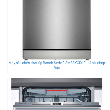
Máy rửa chén độc lập Bosch Serie 8 SMS8YCI01E, 14 bộ, nhập
Đức