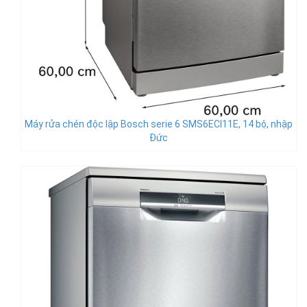
Máy rửa chén độc lập Bosch serie 6 SMS6ECI11E, 14 bộ, nhập
Đức