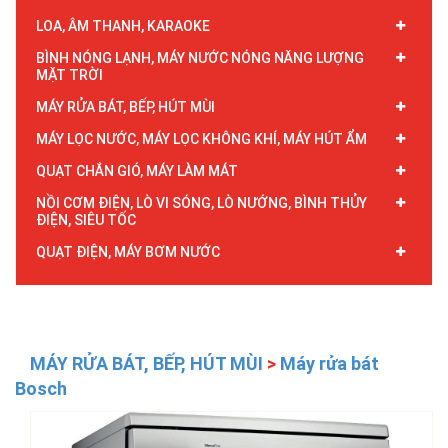
LOA, ÂM THANH, KARAOKE
BÌNH NÓNG LẠNH, MÁY NƯỚC NÓNG NĂNG LƯỢNG
MẶT TRỜI
MÁY RỬA BÁT, BẾP, HÚT MÙI
MÁY LỌC NƯỚC, MÁY LỌC KHÔNG KHÍ, MÁY HÚT ẨM
QUẠT CHẮN GIÓ, MÁY LÀM MÁT
NỒI CƠM ĐIỆN, LÒ VI SÓNG, LÒ NƯỚNG, BÌNH THỦY
ĐIỆN, SIÊU TỐC
QUẠT ĐIỆN, MÁY BƠM NƯỚC
MÁY RỬA BÁT, BẾP, HÚT MÙI
>
Máy rửa bát
Bosch