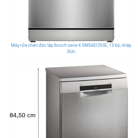
Máy rửa chén độc lập Bosch serie 6 SMS6ECI93E, 13 bộ, nhập
Đức