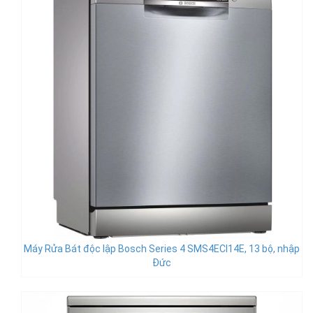
Máy Rửa Bát độc lập Bosch Series 4 SMS4ECI14E, 13 bộ, nhập
Đức