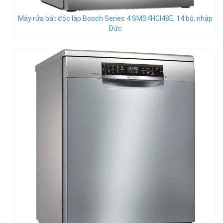
Máy rửa bát độc lập Bosch Series 4 SMS4HCI48E, 14 bộ, nhập
Đức