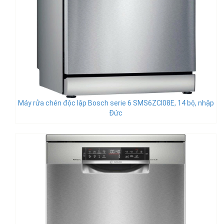
Máy rửa chén độc lập Bosch serie 6 SMS6ZCI08E, 14 bộ, nhập
Đức