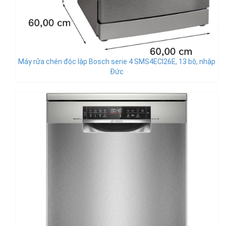
Máy rửa chén độc lập Bosch serie 4 SMS4ECI26E, 13 bộ, nhập
Đức