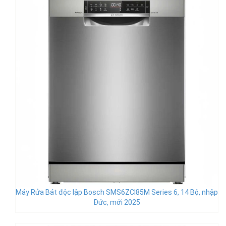
Máy Rửa Bát độc lập Bosch SMS6ZCI85M Series 6, 14 Bộ, nhập
Đức, mới 2025