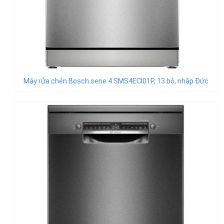
Máy rửa chén Bosch serie 4 SMS4ECI01P, 13 bộ, nhập Đức