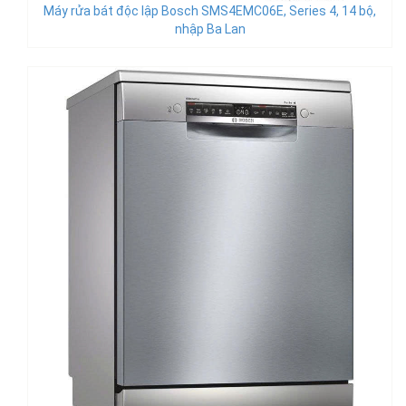
Máy rửa bát độc lập Bosch SMS4EMC06E, Series 4, 14 bộ,
nhập Ba Lan