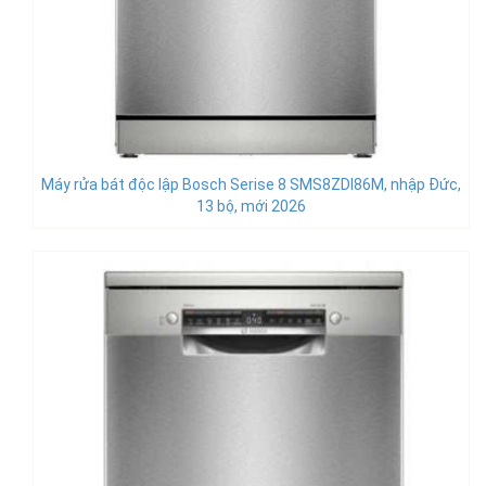
Máy rửa bát độc lập Bosch Serise 8 SMS8ZDI86M, nhập Đức,
13 bộ, mới 2026