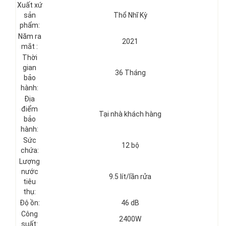
Xuất xứ
sản
Thổ Nhĩ Kỳ
phẩm:
Năm ra
2021
mắt :
Thời
gian
36 Tháng
bảo
hành:
Địa
điểm
Tại nhà khách hàng
bảo
hành:
Sức
12 bộ
chứa:
Lượng
nước
9.5 lít/lần rửa
tiêu
thụ:
Độ ồn:
46 dB
Công
2400W
suất: