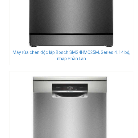
Máy rửa chén độc lập Bosch SMS4HMC25M, Series 4, 14 bộ,
nhập Phần Lan