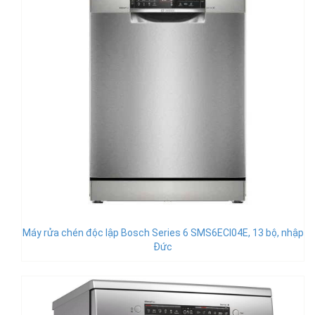
Máy rửa chén độc lập Bosch Series 6 SMS6ECI04E, 13 bộ, nhập
Đức