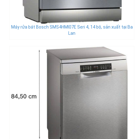
Máy rửa bát Bosch SMS4HMI07E Seri 4, 14 bộ, sản xuất tại Ba
Lan