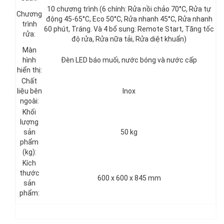
10 chương trình (6 chính: Rửa nồi chảo 70°C, Rửa tự
Chương
động 45-65°C, Eco 50°C, Rửa nhanh 45°C, Rửa nhanh
trình
60 phút, Tráng. Và 4 bổ sung: Remote Start, Tăng tốc
rửa:
độ rửa, Rửa nữa tải, Rửa diệt khuẩn)
Màn
hình
Đèn LED báo muối, nước bóng và nước cấp
hiển thị:
Chất
liệu bên
Inox
ngoài:
Khối
lượng
sản
50 kg
phẩm
(kg):
Kích
thước
600 x 600 x 845 mm
sản
phẩm: