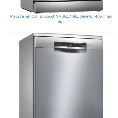
Máy rửa bát độc lập Bosch SMS6ZCI49E, Serie 6, 14 bộ, nhập
Đức