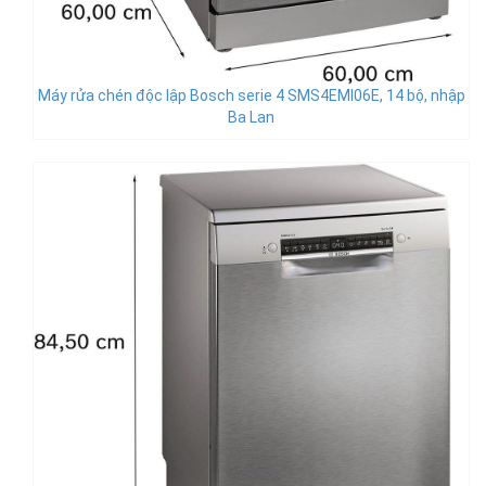
Máy rửa chén độc lập Bosch serie 4 SMS4EMI06E, 14 bộ, nhập
Ba Lan