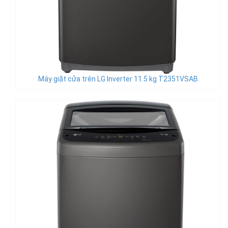
Máy giặt cửa trên LG Inverter 11.5 kg T2351VSAB