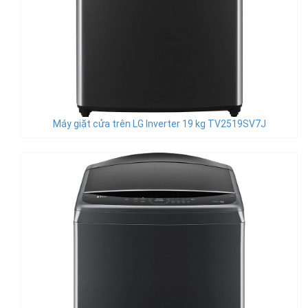
Máy giặt cửa trên LG Inverter 19 kg TV2519SV7J