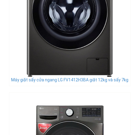
Máy giặt sấy cửa ngang LG FV1412H3BA giặt 12kg và sấy 7kg