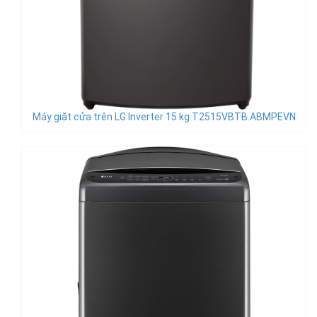
Máy giặt cửa trên LG Inverter 15 kg T2515VBTB.ABMPEVN