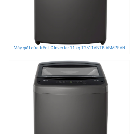
Máy giặt cửa trên LG Inverter 11 kg T2511VBTB.ABMPEVN