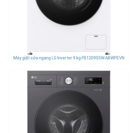
Máy giặt cửa ngang LG Inverter 9 kg FB1209S5W.ABWPEVN