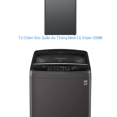
Tủ Chăm Sóc Quần Áo Thông Minh LG Styler S5MB