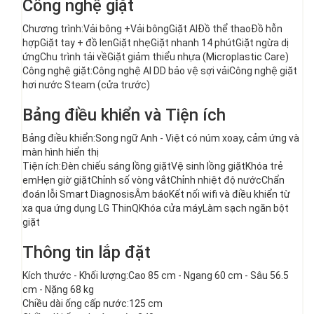
Công nghệ giặt
Chương trình:
Vải bông +
Vải bông
Giặt AI
Đồ thể thao
Đồ hỗn
hợp
Giặt tay + đồ len
Giặt nhẹ
Giặt nhanh 14 phút
Giặt ngừa dị
ứng
Chu trình tải về
Giặt giảm thiểu nhựa (Microplastic Care)
Công nghệ giặt:Công nghệ AI DD bảo vệ sợi vảiCông nghệ giặt
hơi nước Steam (cửa trước)
Bảng điều khiển và Tiện ích
Bảng điều khiển:Song ngữ Anh - Việt có núm xoay, cảm ứng và
màn hình hiển thị
Tiện ích:Đèn chiếu sáng lồng giặtVệ sinh lồng giặtKhóa trẻ
emHẹn giờ giặt
Chỉnh số vòng vắt
Chỉnh nhiệt độ nước
Chẩn
đoán lỗi Smart Diagnosis
Âm báo
Kết nối wifi và điều khiển từ
xa qua ứng dụng LG ThinQ
Khóa cửa máy
Làm sạch ngăn bột
giặt
Thông tin lắp đặt
Kích thước - Khối lượng:Cao 85 cm - Ngang 60 cm - Sâu 56.5
cm - Nặng 68 kg
Chiều dài ống cấp nước:125 cm