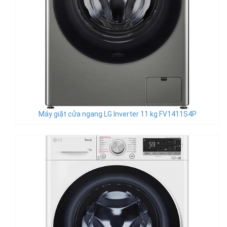
Máy giặt cửa ngang LG Inverter 11 kg FV1411S4P