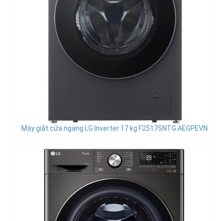
Máy giặt cửa ngang LG Inverter 17 kg F2517SNTG.AEGPEVN