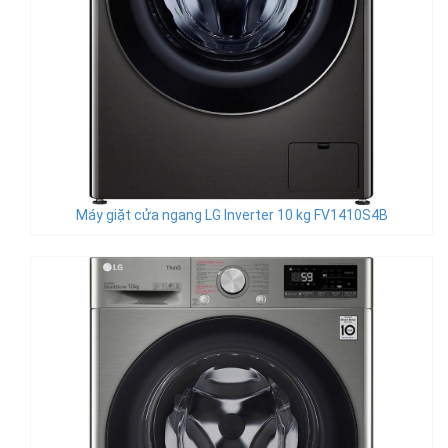
Máy giặt cửa ngang LG Inverter 10 kg FV1410S4B