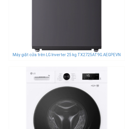
Máy giặt cửa trên LG Inverter 25 kg TX2725AT9G.AEGPEVN