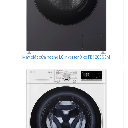
Máy giặt cửa ngang LG Inverter 9 kg FB1209S5M