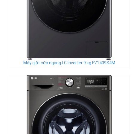
Máy giặt cửa ngang LG Inverter 9 kg FV1409S4M