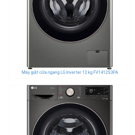
Máy giặt cửa ngang LG Inverter 12 kg FV1412S3PA