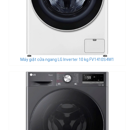
Máy giặt cửa ngang LG Inverter 10 kg FV1410S4W1