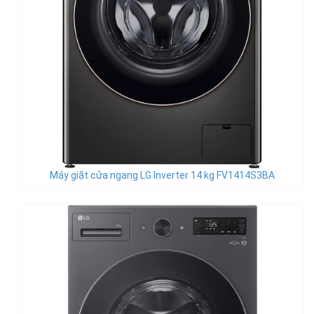
Máy giặt cửa ngang LG Inverter 14 kg FV1414S3BA