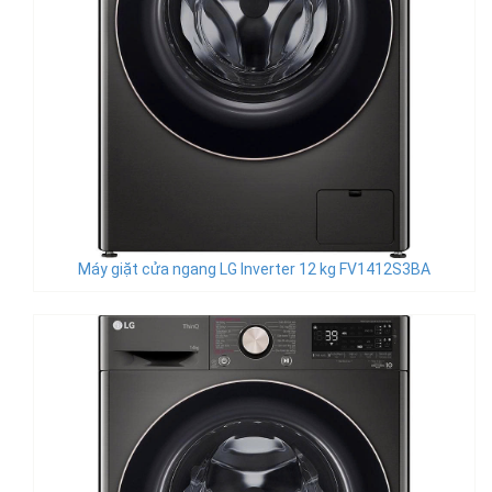
Máy giặt cửa ngang LG Inverter 12 kg FV1412S3BA