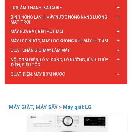
LOA, ÂM THANH, KARAOKE
BÌNH NÓNG LẠNH, MÁY NƯỚC NÓNG NĂNG LƯỢNG
MẶT TRỜI
MÁY RỬA BÁT, BẾP, HÚT MÙI
MÁY LỌC NƯỚC, MÁY LỌC KHÔNG KHÍ, MÁY HÚT ẨM
QUẠT CHẮN GIÓ, MÁY LÀM MÁT
NỒI CƠM ĐIỆN, LÒ VI SÓNG, LÒ NƯỚNG, BÌNH THỦY
ĐIỆN, SIÊU TỐC
QUẠT ĐIỆN, MÁY BƠM NƯỚC
MÁY GIẶT, MÁY SẤY
>
Máy giặt LG