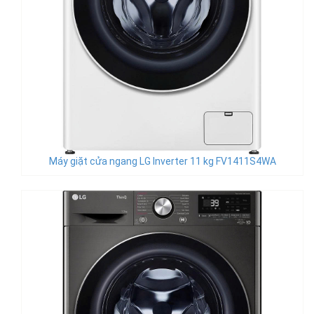
Máy giặt cửa ngang LG Inverter 11 kg FV1411S4WA