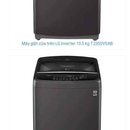
Máy giặt cửa trên LG Inverter 10.5 kg T2350VSAB