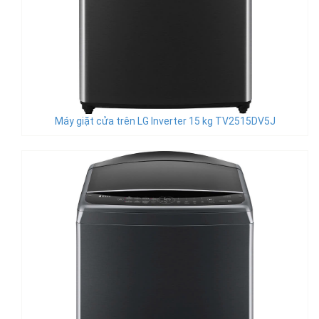
Máy giặt cửa trên LG Inverter 15 kg TV2515DV5J