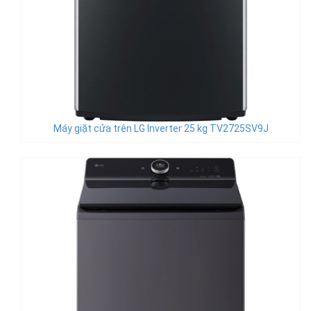
Máy giặt cửa trên LG Inverter 25 kg TV2725SV9J