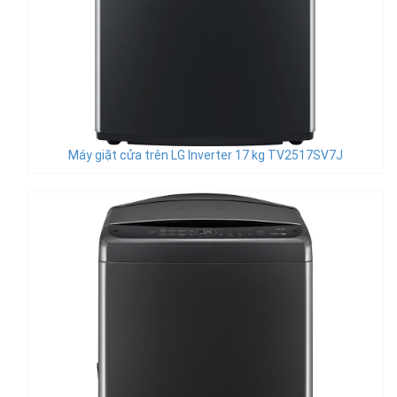
Máy giặt cửa trên LG Inverter 17 kg TV2517SV7J