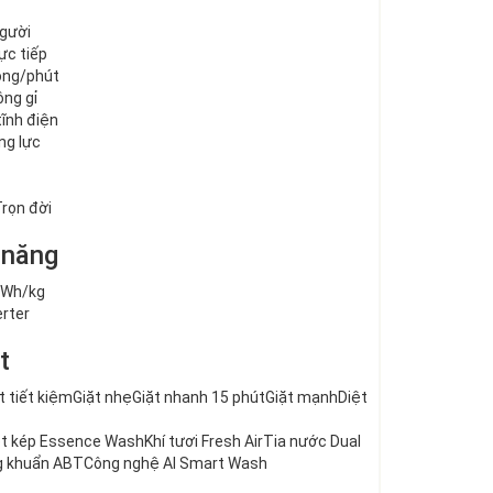
người
ực tiếp
vòng/phút
ông gỉ
tĩnh điện
ng lực
Trọn đời
 năng
5 Wh/kg
erter
t
t tiết kiệm
Giặt nhẹ
Giặt nhanh 15 phút
Giặt mạnh
Diệt
ọt kép Essence WashKhí tươi Fresh Air
Tia nước Dual
 khuẩn ABTCông nghệ AI Smart Wash