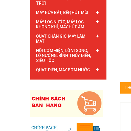
TRỜI
MÁY RỬA BÁT, BẾP, HÚT MÙI
MÁY LỌC NƯỚC, MÁY LỌC
KHÔNG KHÍ, MÁY HÚT ẨM
QUẠT CHẮN GIÓ, MÁY LÀM
MÁT
NỒI CƠM ĐIỆN, LÒ VI SÓNG,
LÒ NƯỚNG, BÌNH THỦY ĐIỆN,
SIÊU TỐC
QUẠT ĐIỆN, MÁY BƠM NƯỚC
TH