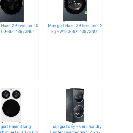
 Haier X9 Inverter 10
Máy giặt Haier X9 Inverter 12
100-BD14387GNU1
kg HW120-BD14387GNU1
giặt Haier 3 lồng
Tháp giặt sấy Haier Laundry
h Inverter 14 kg (12
Center Inverter giặt 14 kg -