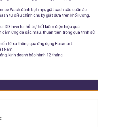
nce Wash đánh bọt mịn, giặt sạch sâu quần áo.
ash tự điều chỉnh chu kỳ giặt dựa trên khối lượng,
r DD Inverter hỗ trợ tiết kiệm điện hiệu quả.
n cảm ứng đa sắc màu, thuận tiện trong quá trình sử
hiển từ xa thông qua ứng dụng Haismart.
iệt Nam
áng, kinh doanh bảo hành 12 tháng
ớc