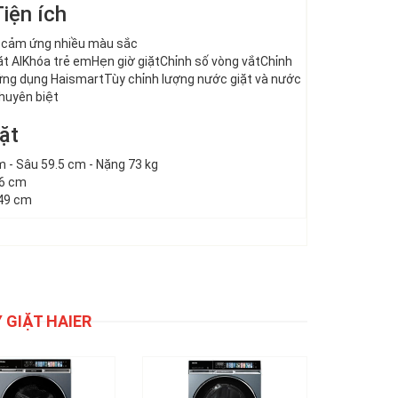
iện ích
h cảm ứng nhiều màu sắc
t AI
Khóa trẻ emHẹn giờ giặt
Chỉnh số vòng vắt
Chỉnh
a ứng dụng Haismart
Tùy chỉnh lượng nước giặt và nước
huyên biệt
ặt
m - Sâu 59.5 cm - Nặng 73 kg
26 cm
149 cm
GIẶT HAIER