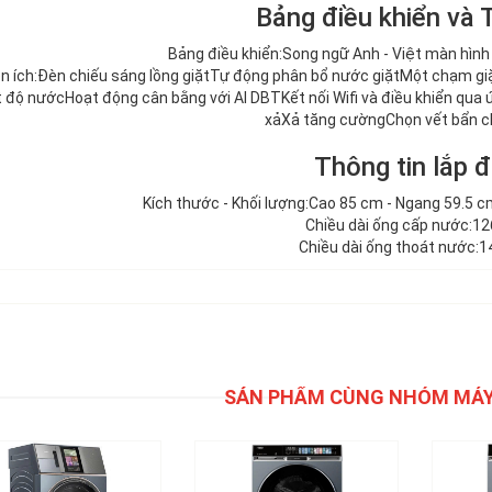
Bảng điều khiển và T
Bảng điều khiển:Song ngữ Anh - Việt màn hìn
n ích:Đèn chiếu sáng lồng giặt
Tự động phân bổ nước giặt
Một chạm giặ
t độ nước
Hoạt động cân bằng với AI DBT
Kết nối Wifi và điều khiển qu
xả
Xả tăng cường
Chọn vết bẩn c
Thông tin lắp đ
Kích thước - Khối lượng:Cao 85 cm - Ngang 59.5 c
Chiều dài ống cấp nước:1
Chiều dài ống thoát nước:
SẢN PHẨM CÙNG NHÓM MÁY 