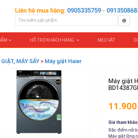
Liên hệ mua hàng:
0905335759
-
091350868
HẨM
HỖ TRỢ KHÁCH HÀNG
MẸO VẶT
D
 GIẶT, MÁY SẤY
>
Máy giặt Haier
Máy giặt H
BD14387G
11.900
Giá tham khảo 
Đặc điểm nổi b
Máy giặt lồng n