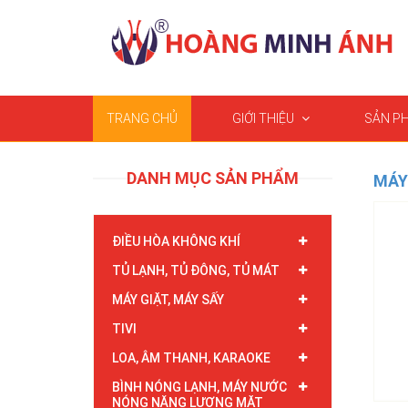
TRANG CHỦ
GIỚI THIỆU
SẢN P
DANH MỤC SẢN PHẨM
MÁY
ĐIỀU HÒA KHÔNG KHÍ
TỦ LẠNH, TỦ ĐÔNG, TỦ MÁT
MÁY GIẶT, MÁY SẤY
TIVI
LOA, ÂM THANH, KARAOKE
BÌNH NÓNG LẠNH, MÁY NƯỚC
NÓNG NĂNG LƯỢNG MẶT