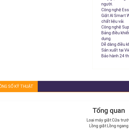
người.
Công nghệ Esse
Giặt AI Smart W
chất liệu vải.
Công nghệ Supe
Bảng điều khiể
dụng.
Dễ dàng điều k
Sản xuất tại V
Bảo hành 24 th
ÔNG SỐ KỸ THUẬT
Tổng quan
Loại máy giặt:Cửa trư
Lồng giặt:Lồng ngang