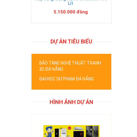
Lít
5.150.000 đồng
DỰ ÁN TIÊU BIỂU
BẢO TÀNG NGHỆ THUẬT TRANH
3D ĐÀ NẴNG
ĐẠI HỌC SƯ PHẠM ĐÀ NẴNG
HÌNH ẢNH DỰ ÁN