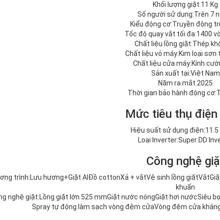
Khối lượng giặt:11 Kg
Số người sử dụng:Trên 7 
Kiểu động cơ:Truyền động tr
Tốc độ quay vắt tối đa:1400 
Chất liệu lồng giặt:Thép kh
Chất liệu vỏ máy:Kim loại sơn 
Chất liệu cửa máy:Kính cườ
Sản xuất tại:Việt Nam
Năm ra mắt:2025
Thời gian bảo hành động cơ:
Mức tiêu thụ điện
Hiệu suất sử dụng điện:11.
Loại Inverter:Super DD Inv
Công nghệ giặ
ơng trình:
Lưu hương+
Giặt AI
Đồ cotton
Xả + vắt
Vệ sinh lồng giặt
Vắt
Giặ
khuẩn
g nghệ giặt:
Lồng giặt lớn 525 mm
Giặt nước nóng
Giặt hơi nước
Siêu b
Spray tự động làm sạch vòng đệm cửa
Vòng đệm cửa kháng