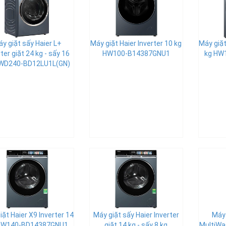
y giặt sấy Haier L+
Máy giặt Haier Inverter 10 kg
Máy giặt
rter giặt 24 kg - sấy 16
HW100-B14387GNU1
kg HW
HWD240-BD12LU1L(GN)
iặt Haier X9 Inverter 14
Máy giặt sấy Haier Inverter
Máy 
HW140-BD14387GNU1
giặt 14 kg - sấy 8 kg
MultiWas