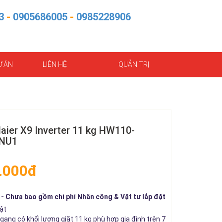
3
-
0905686005
-
0985228906
Ự ÁN
LIÊN HỆ
QUẢN TRỊ
aier X9 Inverter 11 kg HW110-
NU1
.000đ
- Chưa bao gồm chi phí Nhân công & Vật tư lắp đặt
ật
gang có khối lượng giặt 11 kg phù hợp gia đình trên 7