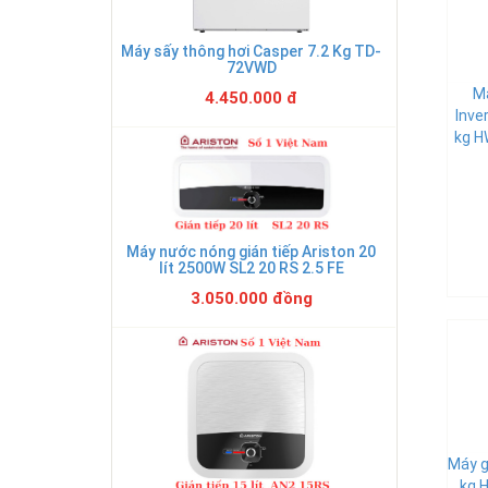
Máy sấy thông hơi Casper 7.2 Kg TD-
72VWD
Má
4.450.000 đ
Inve
kg 
Máy nước nóng gián tiếp Ariston 20
lít 2500W SL2 20 RS 2.5 FE
3.050.000 đồng
Máy g
kg 