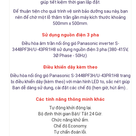
giúp tiết kiệm thời gian lắp đặt.
Để thuận tiện cho quá trình vệ sinh bảo dưỡng sau này, bạn
nên để chờ một lỗ thăm trần gần máy kích thước khoảng
500mm x 500mm.
Sử dụng nguồn điện 3 pha
Điều hòa âm trần nối ống gió Panasonic inverter S-
3448PF3H/U-43PR1H8 sử dụng nguồn điện 3 pha (380-415V,
3Ø Phase - 50Hz).
Điều khiển dây kèm theo
Điều hòa nối ống gió Panasonic S-3448PF3H/U-43PR1H8 trang
bị điều khiển dây (kèm theo) với màn hình LED to, sắc nét giúp
Bạn dễ dàng sử dụng, cài đặt các chế độ (hẹn giờ, hút ẩm)...
Các tính năng thông minh khác
Tự động khởi động lại.
Bộ định thời gian Bật/ Tắt 24 Giờ.
Chức năng khử ẩm.
Chế độ Economy.
Tự chẩn đoán lỗi.