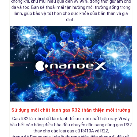
không khí, khử mùi hiệu quả đến 99,99%, đồng thời giữ ẩm cho
da và tóc. Bạn sẽ thoải mái tận hưởng môi trường sống trong
lành, giúp bảo vệ tốt hơn cho sức khỏe của bản thân và gia
đình.
Sử dụng môi chất lạnh gas R32 thân thiện môi trường
Gas R32 là môi chất làm lạnh tối ưu mới nhất hiện nay. Vì vậy
hầu hết các hãng điều hòa đều chuyển dần sang dùng gas R32
thay cho các loại gas cũ R410A và R22,
trong
đó
Panasonic
luôn l
à thương hiệu tiên phong đi đầu về