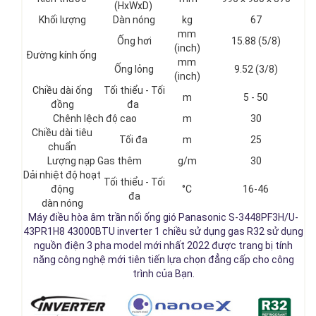
(HxWxD)
Khối lượng
Dàn nóng
kg
67
mm
Ống hơi
15.88 (5/8)
(inch)
Đường kính ống
mm
Ống lỏng
9.52 (3/8)
(inch)
Chiều dài ống
Tối thiểu - Tối
m
5 - 50
đồng
đa
Chênh lệch độ cao
m
30
Chiều dài tiêu
Tối đa
m
25
chuẩn
Lượng nạp Gas thêm
g/m
30
Dải nhiệt độ hoạt
Tối thiểu - Tối
động
°C
16-46
đa
dàn nóng
Máy điều hòa âm trần nối ống gió Panasonic S-3448PF3H/U-
43PR1H8 43000BTU inverter 1 chiều sử dụng gas R32 sử dụng
nguồn điện 3 pha model mới nhất 2022 được trang bị tính
năng công nghệ mới tiên tiến lựa chọn đẳng cấp cho công
trình của Bạn.