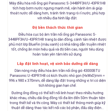
Máy điều hòa nối ống gió Panasonic S-3448PF3H/U-43PR1H8
tích hợp bơm nước ngưng mạnh mẽ, vận hành êm ái giúp
thoát nước dễ dàng hơn, tránh tình trạng rò rỉ nước, phù hợp
với nhiều địa hình lắp đặt.
Độ bền thách thức thời gian
Điều hòa cục bộ âm trần nối ống gió Panasonic S-
3448PF3H/U-43PR1H8 trang bị dàn đồng, cánh tản nhiệt được
phủ một lớp BlueFin (màu xanh) có khả năng dẫn truyền nhiệt
tốt, chống ăn mòn hiệu quả và độ bền cao, người tiêu dùng
hoàn toàn yên tâm khi sử dụng.
Lắp đặt linh hoạt, vệ sinh bảo dưỡng dễ dàng
Dàn nóng máy điều hòa âm trần nối ống gió 43000BTU
Panasonic U-43PR1H8 có kích thước nhỏ gọn (HxWxD)mm =
996 x 980 x 370mm, dễ dàng lắp đặt trong những vị trí có diện
tích không gian hạn chế.
Đường ống đồng có thể kết nối linh hoạt theo nhiều hướng
khác nhau, chiều dài ống đồng tối đa lên đến 50m thuận tiện
trong thiết kế và thi công. Máy có thiết kế thông minh giúp kỹ
thuật dễ dàng thao tác kết nối các bộ phận, đấu dây điện…