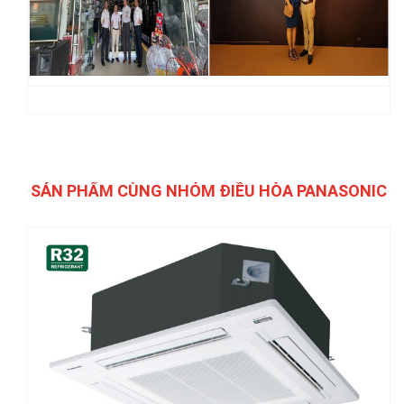
SẢN PHẨM CÙNG NHÓM ĐIỀU HÒA PANASONIC