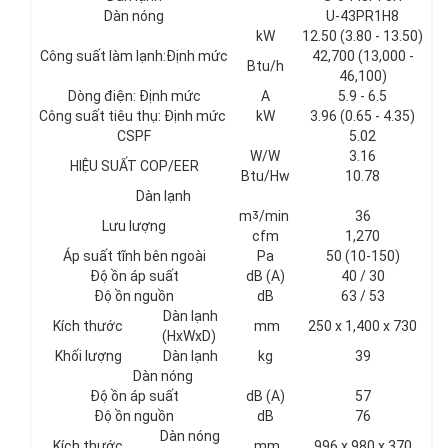
Dàn nóng
U-43PR1H8
kW
12.50 (3.80 - 13.50)
Công suất làm lạnh:Định mức
42,700 (13,000 -
Btu/h
46,100)
Dòng điện: Định mức
A
5.9 - 6.5
Công suất tiêu thụ: Định mức
kW
3.96 (0.65 - 4.35)
CSPF
5.02
W/W
3.16
HIỆU SUẤT COP/EER
Btu/Hw
10.78
Dàn lạnh
mᶾ/min
36
Lưu lượng
cfm
1,270
Áp suất tĩnh bên ngoài
Pa
50 (10-150)
Độ ồn áp suất
dB (A)
40 / 30
Độ ồn nguồn
dB
63 / 53
Dàn lạnh
Kích thước
mm
250 x 1,400 x 730
(HxWxD)
Khối lượng
Dàn lạnh
kg
39
Dàn nóng
Độ ồn áp suất
dB (A)
57
Độ ồn nguồn
dB
76
Dàn nóng
Kích thước
mm
996 x 980 x 370