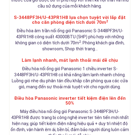
thước cửa gió được bố trí phù hợp với thiết kế nội thất và nhu
cầu sử dụng của mỗi khách hàng.
S-3448PF3H/U-43PR1H8 lựa chọn tuyệt vời lắp đặt
2
cho căn phòng diện tích dưới 70m
Điều hòa âm trần nối ống gió Panasonic
S-3448
PF3H/U-
43PR1H8 công suất 43000BTU (5HP) phù hợp với những
2
không gian có diện tích dưới 70m
: Phòng khách gia đình,
showroom, Shop thời trang...
Làm lạnh nhanh, mát lạnh thoải mái dễ chịu
Điều hòa nối ống gió Panasonic 1 chiều inverter S-
3448PF3H/U-43PR1H8 có khả năng làm lạnh nhanh chóng.
Luồng gió nhẹ dịu phân tán đều khắp căn phòng qua các cửa
gió, mang đến sự thoải mái tuyệt vời cho người dùng.
Điều hòa Panasonic inverter tiết kiệm điện lên đến
50%
Máy điều hòa nối ống gió Panasonic S-3448PF3H/U-
43PR1H8 được trang bị công nghệ inverter tiên tiến mới nhất
hiện nay, giúp tiết kiệm điện năng hiệu quả + duy trì nhiệt độ
ổn định, vận hành êm ái, bền bỉ, đảm bảo người dùng luôn cảm