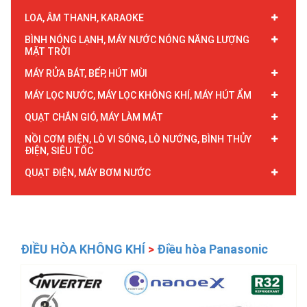
LOA, ÂM THANH, KARAOKE
BÌNH NÓNG LẠNH, MÁY NƯỚC NÓNG NĂNG LƯỢNG
MẶT TRỜI
MÁY RỬA BÁT, BẾP, HÚT MÙI
MÁY LỌC NƯỚC, MÁY LỌC KHÔNG KHÍ, MÁY HÚT ẨM
QUẠT CHẮN GIÓ, MÁY LÀM MÁT
NỒI CƠM ĐIỆN, LÒ VI SÓNG, LÒ NƯỚNG, BÌNH THỦY
ĐIỆN, SIÊU TỐC
QUẠT ĐIỆN, MÁY BƠM NƯỚC
ĐIỀU HÒA KHÔNG KHÍ
>
Điều hòa Panasonic