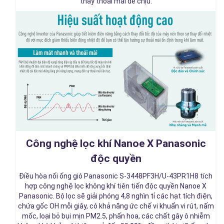
thấy thoải mái dễ chịu.
Công nghệ lọc khí Nanoe X Panasonic
độc quyền
Điều hòa nối ống gió Panasonic S-3448PF3H/U-43PR1H8 tích
hợp công nghệ lọc không khí tiên tiến độc quyền Nanoe X
Panasonic. Bộ lọc sẽ giải phóng 4,8 nghìn tỉ các hạt tích điện,
chứa gốc OH mỗi giây, có khả năng ức chế vi khuẩn vi rút, nấm
mốc, loại bỏ bụi mịn PM2.5, phấn hoa, các chất gây ô nhiễm