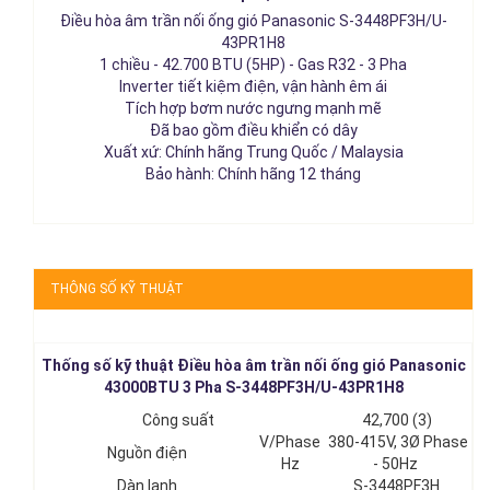
Điều hòa âm trần nối ống gió Panasonic S-3448PF3H/U-
43PR1H8
1 chiều - 42.700 BTU (5HP) - Gas R32 - 3 Pha
Inverter tiết kiệm điện, vận hành êm ái
Tích hợp bơm nước ngưng mạnh mẽ
Đã bao gồm điều khiển có dây
Xuất xứ: Chính hãng Trung Quốc / Malaysia
Bảo hành: Chính hãng 12 tháng
THÔNG SỐ KỸ THUẬT
Thống số kỹ thuật Điều hòa âm trần nối ống gió Panasonic
43000BTU 3 Pha S-3448PF3H/U-43PR1H8
Công suất
42,700 (3)
V/Phase
380-415V, 3Ø Phase
Nguồn điện
Hz
- 50Hz
Dàn lạnh
S-3448PF3H