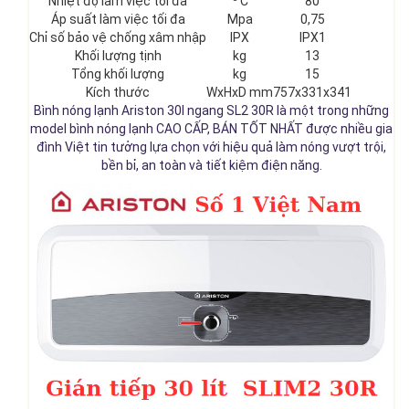
Nhiệt độ làm việc tối đa
C
80
Áp suất làm việc tối đa
Mpa
0,75
Chỉ số bảo vệ chống xâm nhập
IPX
IPX1
Khối lượng tịnh
kg
13
Tổng khối lượng
kg
15
Kích thước
WxHxD mm
757x331x341
Bình nóng lạnh Ariston 30l ngang SL2 30R là một trong những
model bình nóng lạnh CAO CẤP, BÁN TỐT NHẤT được nhiều gia
đình Việt tin tưởng lựa chọn với hiệu quả làm nóng vượt trội,
bền bỉ, an toàn và tiết kiệm điện năng.