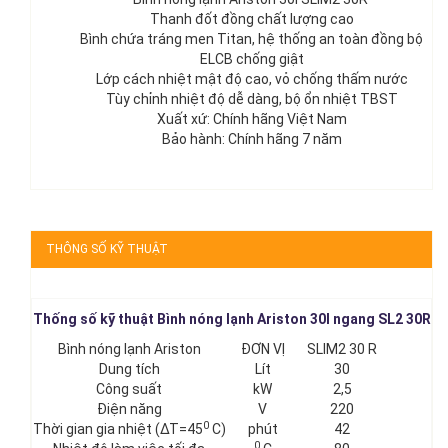
Thanh đốt đồng chất lượng cao
Bình chứa tráng men Titan, hệ thống an toàn đồng bộ
ELCB chống giật
Lớp cách nhiệt mật độ cao, vỏ chống thấm nước
Tùy chỉnh nhiệt độ dễ dàng, bộ ổn nhiệt TBST
Xuất xứ: Chính hãng Việt Nam
Bảo hành: Chính hãng 7 năm
THÔNG SỐ KỸ THUẬT
Thống số kỹ thuật Bình nóng lạnh Ariston 30l ngang SL2 30R
Bình nóng lạnh Ariston
ĐƠN VỊ
SLIM2 30 R
Dung tích
Lít
30
Công suất
kW
2,5
Điện năng
V
220
0
Thời gian gia nhiệt (∆T=45
C)
phút
42
0