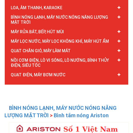
LOA, ÂM THANH, KARAOKE
BÌNH NÓNG LẠNH, MÁY NƯỚC NÓNG NĂNG LƯỢNG
MẶT TRỜI
MÁY RỬA BÁT, BẾP, HÚT MÙI
MÁY LỌC NƯỚC, MÁY LỌC KHÔNG KHÍ, MÁY HÚT ẨM
QUẠT CHẮN GIÓ, MÁY LÀM MÁT
NỒI CƠM ĐIỆN, LÒ VI SÓNG, LÒ NƯỚNG, BÌNH THỦY
ĐIỆN, SIÊU TỐC
QUẠT ĐIỆN, MÁY BƠM NƯỚC
BÌNH NÓNG LẠNH, MÁY NƯỚC NÓNG NĂNG
LƯỢNG MẶT TRỜI
>
Bình tắm nóng Ariston