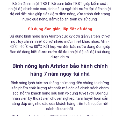
Bộ ổn định nhiệt TBST: Bộ cảm biến TBST giúp kiểm soát
nhiệt độ chính xác cao, bình sẽ tự ngắt khi nước đạt đến nhiệt
độ cài đặt, vừa giúp tiết kiệm điện năng, vừa tránh tình trạng
nước quá nóng, đảm bảo an toàn khi sử dụng.
Sử dụng đơn giản, lắp đặt dễ dàng
Sử dụng bình nóng lạnh Ariston cực kỳ đơn giản và tiện lợi với
nút tùy chỉnh nhiệt độ với nhiều mức nhiệt khác nhau: Min -
0
0
0
40
C - 60
C và 80
C. Kết hợp với đèn báo nước đang đun giúp
Bạn dễ dàng biết được nước đã đạt nhiệt độ cài đặt sử dụng
được chưa.
Bình nóng lạnh Ariston bảo hành chính
hãng 7 năm ngay tại nhà
Bình nóng lạnh Ariston không chỉ mang đến chúng ta những
sản phẩm chất lượng tốt nhất mà còn cả chính sách chăm
sóc, hỗ trợ khách hàng sau bán vô cùng tuyệt vời. Đội ngũ
nhân viên kỹ thuật viên chuyên nghiệp, tâm huyết luôn sẵn
sàng đáp ứng nhu cầu của khách hàng trên toàn quốc một
cách tối ưu nhất.